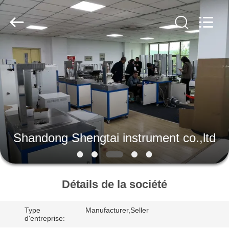
2026
Shandong
Shengtai
instrument
co.,ltd.
All
Rights
Reserved.
MAISON
PRODUITS
AU
SUJET
Shandong Shengtai instrument co.,ltd
DE
NOUS
Détails de la société
VISITE
Type
Manufacturer,Seller
D'USINE
d'entreprise: