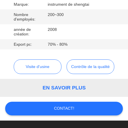
Marque:
instrument de shengtai
CONTRÔLE
Nombre
200~300
DE
d'employés:
QUALITÉ
année de
2008
création:
Export pc:
70% - 80%
CONTACTEZ-
NOUS
Visite d'usine
Contrôle de la qualité
DEMANDEZ
UNE
EN SAVOIR PLUS
CITATION
CONTACT!
PLAN
DU