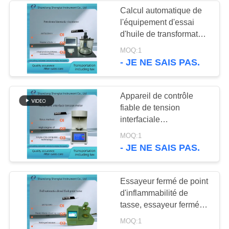
les tâches
Calcul automatique de
l'équipement d'essai
220
d'huile de transformateur
Équipement d'essai
SH112 d'essai de quatre
MOQ:1
trous pour le viscomètre
- JE NE SAIS PAS.
d'huile de table
cinématique
Appareil de contrôle
fiable de tension
interfaciale
d'équipement d'essai
100
MOQ:1
d'huile de transformateur
- JE NE SAIS PAS.
Instruments
d'analyse chimique
Essayeur fermé de point
d'inflammabilité de
tasse, essayeur fermé
de tasse de Pensky-
MOQ:1
martres d'équipement