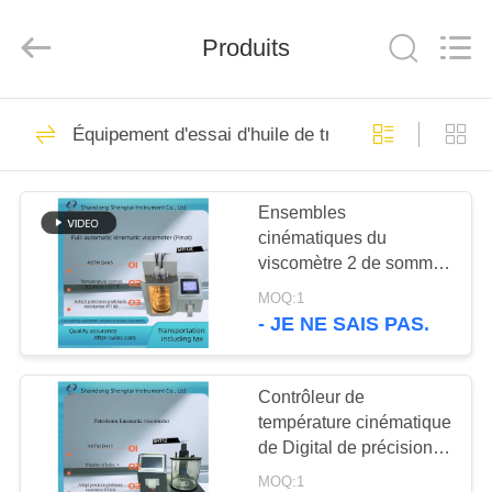
2026
Shandong
Shengtai
Produits
instrument
co.,ltd.
All
Rights
Reserved.
MAISON
637
Équipement d'essai d'huile de transformateur
instruments de
PRODUITS
essai de pétrole
Ensembles
cinématiques du
AU
viscomètre 2 de sommet
SUJET
entièrement automatique
MOQ:1
du D445 d'ASTM de
DE
- JE NE SAIS PAS.
viscomètre capillaire
188
NOUS
Instruments d'essai
Contrôleur de
température cinématique
VISITE
d'antigel d'huile de
de Digital de précision
D'USINE
de viscomètre de pétrole
graissage et de
MOQ:1