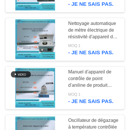
ASTM D445
- JE NE SAIS PAS.
graisse
CONTRÔLE
DE
Nettoyage automatique
136
QUALITÉ
de mètre électrique de
Équipement d'essai
résistivité d'appareil de
contrôle d'huile isolante
de gazole
MOQ:1
CONTACTEZ-
de transformateur
- JE NE SAIS PAS.
NOUS
Manuel d'appareil de
DEMANDEZ
contrôle de point
UNE
d'aniline de produit
67
pétrolier de SD262A
CITATION
MOQ:1
Équipement d'essai
- JE NE SAIS PAS.
d'huile de
PLAN
Oscillateur de dégazage
transformateur
DU
à température contrôlée