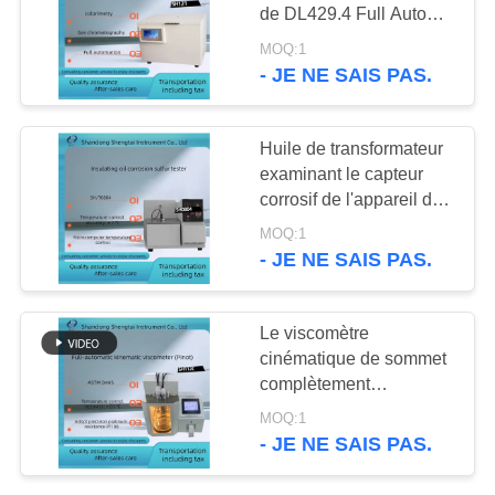
SITE
de DL429.4 Full Auto
pour la chromatographie
MOQ:1
en phase gazeuse
- JE NE SAIS PAS.
58
PRIVACY
Instrument d'essai
POLICY
Huile de transformateur
d'alimentation
examinant le capteur
corrosif de l'appareil de
contrôle PT100 de
MOQ:1
soufre d'huile électrique
- JE NE SAIS PAS.
de l'isolation
EquipSH0804, affichage
246
numérique de PID
Le viscomètre
Instruments
cinématique de sommet
complètement
pharmaceutiques
automatique de corps de
MOQ:1
cylindre de double
d'essai
- JE NE SAIS PAS.
couche accomplit
automatiquement toutes