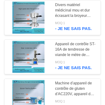
Divers matériel
médicinal mou et dur
220
écrasant la broyeur
Équipement d'essai
ultrafine ultra-rapide des
MOQ:1
instruments ST112C
- JE NE SAIS PAS.
d'huile de table
avec le rendement élevé
Appareil de contrôle ST-
16A de tendresse de
viande le mètre de
tendresse de muscle
100
MOQ:1
pour la nourriture et la
- JE NE SAIS PAS.
Instruments
viande
d'analyse chimique
Machine d'appareil de
contrôle de gluten
d'AC220V, appareil de
contrôle 0,5 | temps de
MOQ:1
travail de nourriture de