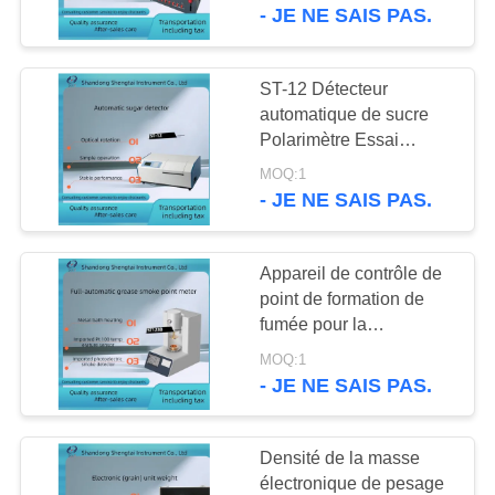
fibre sont conformes aux
- JE NE SAIS PAS.
graisse
normes GB/T5515 et
CONTRÔLE
GB/T6434
DE
ST-12 Détecteur
136
QUALITÉ
automatique de sucre
Équipement d'essai
Polarimètre Essai
sombre détectable
de gazole
MOQ:1
CONTACTEZ-
- JE NE SAIS PAS.
NOUS
Appareil de contrôle de
DEMANDEZ
point de formation de
UNE
fumée pour la
67
détermination
CITATION
MOQ:1
Équipement d'essai
automatique d'huile
- JE NE SAIS PAS.
végétale d'huile
d'huile de
végétale
PLAN
Densité de la masse
transformateur
DU
électronique de pesage