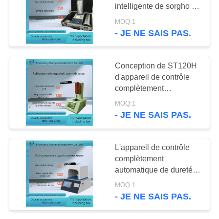
SITE
intelligente de sorgho de
blé de maïs de dispositif
MOQ:1
de densité de la masse
- JE NE SAIS PAS.
58
PRIVACY
de l'instrument ST128
Instrument d'essai
POLICY
(grain)
Conception de ST120H
d'alimentation
d'appareil de contrôle
complètement
automatique de force de
MOQ:1
coquille d'oeuf avec
- JE NE SAIS PAS.
l'intégration de
mécatronique
246
L'appareil de contrôle
Instruments
complètement
automatique de dureté
pharmaceutiques
de sucre peut montrer
MOQ:1
des courbes de la
d'essai
- JE NE SAIS PAS.
pression et de la
déformation ST120F