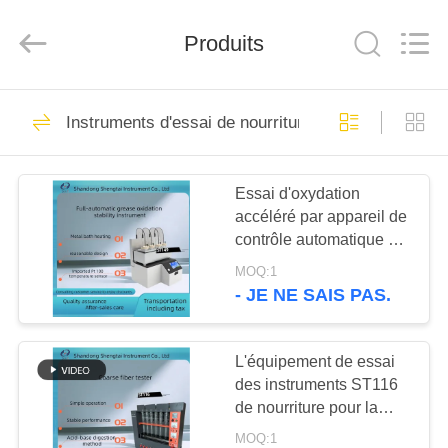
2026
Shandong
Shengtai
Produits
instrument
co.,ltd.
All
Rights
Reserved.
MAISON
637
Instruments d'essai de nourriture
instruments de
PRODUITS
essai de pétrole
Essai d'oxydation
accéléré par appareil de
AU
contrôle automatique de
SUJET
stabilité d'oxydation
MOQ:1
d'huile
DE
- JE NE SAIS PAS.
188
NOUS
Instruments d'essai
L'équipement de essai
des instruments ST116
VISITE
d'antigel d'huile de
de nourriture pour la
D'USINE
détermination crue de
graissage et de
MOQ:1