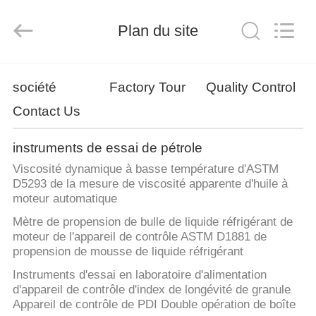
2026
Shandong
Shengtai
Plan du site
instrument
co.,ltd.
All
Rights
Reserved.
MAISON
société
Factory Tour
Quality Control
Contact Us
PRODUITS
instruments de essai de pétrole
AU
Viscosité dynamique à basse température d'ASTM
SUJET
D5293 de la mesure de viscosité apparente d'huile à
moteur automatique
DE
Mètre de propension de bulle de liquide réfrigérant de
NOUS
moteur de l'appareil de contrôle ASTM D1881 de
propension de mousse de liquide réfrigérant
VISITE
Instruments d'essai en laboratoire d'alimentation
d'appareil de contrôle d'index de longévité de granule
D'USINE
Appareil de contrôle de PDI Double opération de boîte