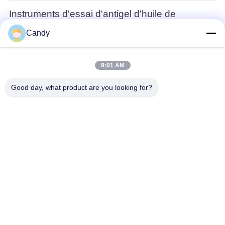
Instruments d'essai d'antigel d'huile de
graissage et de graisse
Candy
Mètre liquide SH107 de tension superficielle d'interface
d'huile complètement automatique
9:01 AM
Équipement d'essai de gazole
Good day, what product are you looking for?
Mètre de densité de pétrole d'ASTM D1298 sans
réfrigération SH102 Équipement d'essai de gazole
Équipement d'essai d'huile de transformateur
Calcul automatique de l'équipement d'essai d'huile de
transformateur SH112 d'essai de quatre trous pour le
viscomètre cinématique
Instrument d'essai d'alimentation
Analyseur sensoriel de essai de propriété de
l'instrument ST-Z16 d'alimentation pour la dureté,