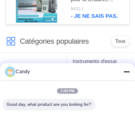
écumante de
MOQ:1
mesure/huile de
- JE NE SAIS PAS.
graissage de Stabilityof
Catégories populaires
Tous
Instruments d'essai
instruments de essai
d'antigel d'huile de
Candy
de pétrole
graissage et de
graisse
1:09 PM
Équipement d'essai
Équipement d'essai
Good day, what product are you looking for?
d'huile de
de gazole
transformateur
Instruments