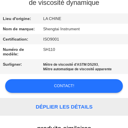
de viscosité dynamique
CONTRÔLE
Lieu d'origine:
LA CHINE
DE
QUALITÉ
Nom de marque:
Shengtai Instrument
Certification:
ISO9001
CONTACTEZ-
Numéro de
SH110
modèle:
NOUS
Surligner:
,
Mètre de viscosité d'ASTM D5293
Mètre automatique de viscosité apparente
DEMANDEZ
UNE
CONTACT!
CITATION
DÉPLIER LES DÉTAILS
PLAN
DU