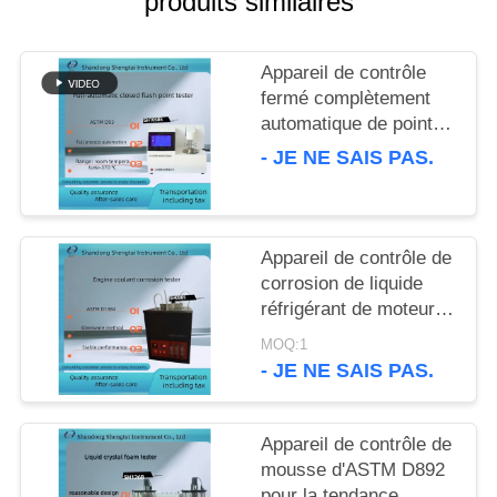
produits similaires
SITE
Appareil de contrôle
PRIVACY
fermé complètement
POLICY
automatique de point
d'inflammabilité
- JE NE SAIS PAS.
d'ASTM D93 pour les
produits pétroliers
SH105BS
Appareil de contrôle de
corrosion de liquide
réfrigérant de moteur
d'ASTM D1384 équipé
MOQ:1
du compresseur d'air
- JE NE SAIS PAS.
silencieux
Appareil de contrôle de
mousse d'ASTM D892
pour la tendance