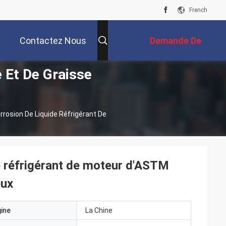
French
Contactez Nous
Demande De
e Et De Graisse
Soumission
rrosion De Liquide Réfrigérant De
de réfrigérant de moteur d'ASTM
eux
gine
La Chine