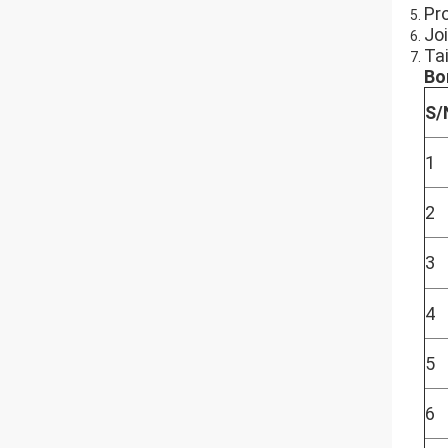
Pro
Joi
Tai
Bo
S/
1
2
3
4
5
6