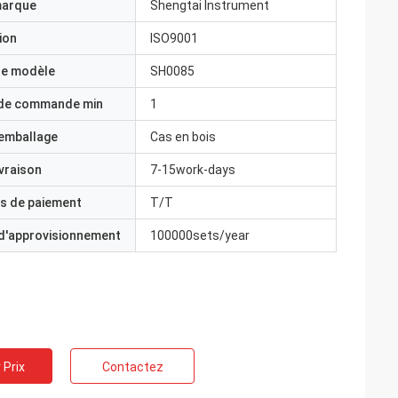
marque
Shengtai Instrument
ion
ISO9001
e modèle
SH0085
 de commande min
1
'emballage
Cas en bois
ivraison
7-15work-days
s de paiement
T/T
 d'approvisionnement
100000sets/year
 Prix
Contactez