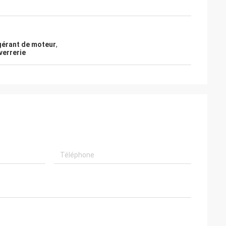
igérant de moteur
,
verrerie