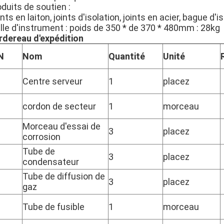
duits de soutien :
nts en laiton, joints d'isolation, joints en acier, bague d'
lle d'instrument : poids de 350 * de 370 * 480mm : 28kg
rdereau d'expédition
N
Nom
Quantité
Unité
Centre serveur
1
placez
cordon de secteur
1
morceau
Morceau d'essai de
3
placez
corrosion
Tube de
3
placez
condensateur
Tube de diffusion de
3
placez
gaz
Tube de fusible
1
morceau