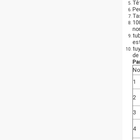
Tê
Pe
Tas
10
no
tub
est
tuy
de
Pa
No
1
2
3
4