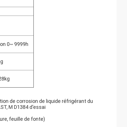
on 0~ 9999h
kg
 28kg
ion de corrosion de liquide réfrigérant du
AST, M D1384 d'essai
re, feuille de fonte)