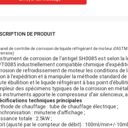
SCRIPTION DE PRODUIT
areil de contrôle de corrosion de liquide réfrigérant de moteur d'AS
verrerie)
nstrument de corrosion de l'antigel SH0085 est selon la l
 /T0085 industriellement compatible chimique d'expéditi
rrosion de refroidissement de moteur les conditions de l
lon à l'expédition et à manipuler la méthode standard de
te ébullition et le liquide réfrigérant à bas point d'ébul
ampleur des spécimens typiques de la corrosion en métal
s instruments apporte le compresseur d'air silencieux, a
écifications techniques principales
thode de chauffage : tube de chauffage électrique ;
chronisation : minuterie d'affichage ;
ssance totale : 2.5kW ;
bit (ajusté par le compteur de débit) : 100ml/min+/-10ml