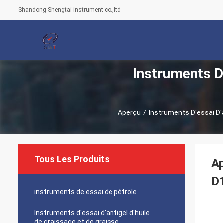
Shandong Shengtai instrument co.,ltd
Instruments D'
Aperçu
/
Instruments D'essai D'a
Tous Les Produits
Ap
D1
instruments de essai de pétrole
Instruments d'essai d'antigel d'huile
de graissage et de graisse