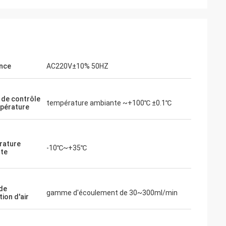
nce
AC220V±10% 50HZ
 de contrôle
température ambiante ~+100℃ ±0.1℃
pérature
rature
-10℃~+35℃
te
de
gamme d'écoulement de 30~300ml/min
tion d'air