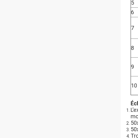
5
6
7
8
9
10
Éch
L'e
mo
50x
50x
Tr