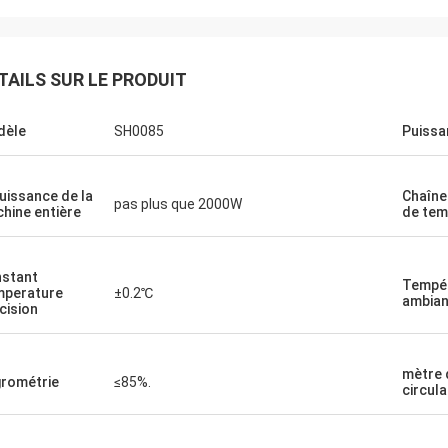
TAILS SUR LE PRODUIT
dèle
SH0085
Puissa
puissance de la
Chaîne
pas plus que 2000W
hine entière
de tem
stant
Tempé
perature
±0.2℃
ambian
cision
mètre 
rométrie
≤85%.
circula