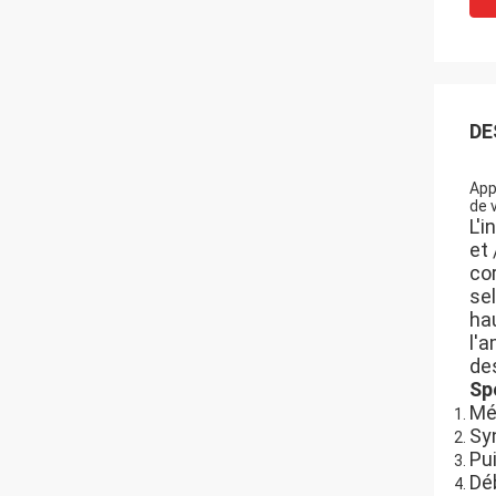
DE
App
de 
L'i
et
co
se
hau
l'
de
Sp
Mé
Syn
Pui
Dé