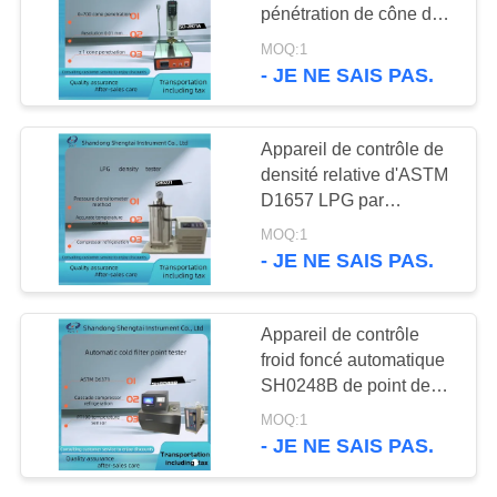
SITE
pénétration de cône de
graisse lubrifiante
MOQ:1
- JE NE SAIS PAS.
58
PRIVACY
Instrument d'essai
POLICY
Appareil de contrôle de
d'alimentation
densité relative d'ASTM
D1657 LPG par
réfrigération de
MOQ:1
compresseur
- JE NE SAIS PAS.
d'hydromètre de
pression
246
Appareil de contrôle
Instruments
froid foncé automatique
SH0248B de point de
pharmaceutiques
filtration de pétrole brut
MOQ:1
de pétrole d'ASTM
d'essai
- JE NE SAIS PAS.
D6371