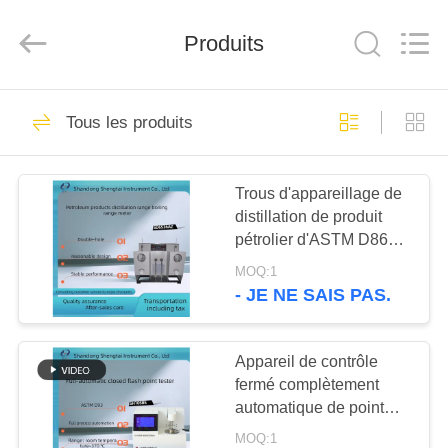
2026
Shandong
Shengtai
Produits
instrument
co.,ltd.
All
Rights
Reserved.
MAISON
637
Tous les produits
instruments de
PRODUITS
essai de pétrole
Trous d'appareillage de
distillation de produit
AU
pétrolier d'ASTM D86
SUJET
doubles
MOQ:1
DE
- JE NE SAIS PAS.
188
NOUS
Instruments d'essai
Appareil de contrôle
fermé complètement
VISITE
d'antigel d'huile de
automatique de point
D'USINE
d'inflammabilité d'ASTM
graissage et de
MOQ:1