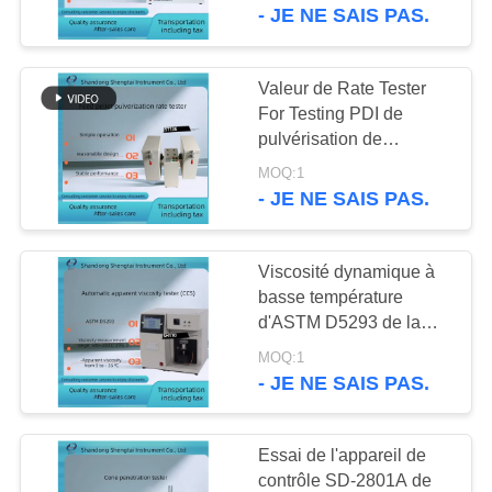
D93 pour les produits
- JE NE SAIS PAS.
graisse
pétroliers SH105BS
CONTRÔLE
DE
Valeur de Rate Tester
136
QUALITÉ
For Testing PDI de
Équipement d'essai
pulvérisation de
particules du granule
de gazole
MOQ:1
CONTACTEZ-
ST136 d'alimentation de
- JE NE SAIS PAS.
granule
NOUS
Viscosité dynamique à
DEMANDEZ
basse température
UNE
d'ASTM D5293 de la
67
mesure de viscosité
CITATION
MOQ:1
Équipement d'essai
apparente d'huile à
- JE NE SAIS PAS.
moteur automatique
d'huile de
PLAN
Essai de l'appareil de
transformateur
DU
contrôle SD-2801A de