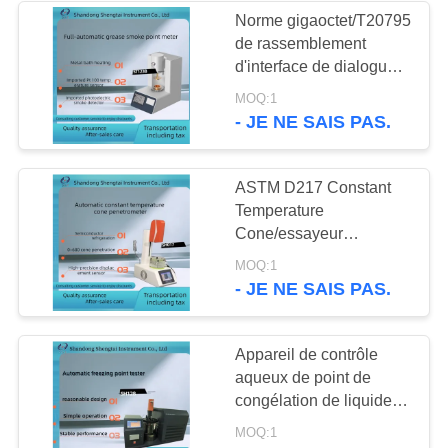
Norme gigaoctet/T20795
de rassemblement
220
d'interface de dialogue
Équipement d'essai
d'appareil de contrôle de
MOQ:1
point de formation de
- JE NE SAIS PAS.
d'huile de table
fumée d'écran
d'affichage à cristaux
liquides de couleur
ASTM D217 Constant
Temperature
Cone/essayeur
automatiques SH017
100
MOQ:1
pénétration d'aiguille
- JE NE SAIS PAS.
Instruments
d'analyse chimique
Appareil de contrôle
aqueux de point de
congélation de liquides
réfrigérants de moteur
MOQ:1
du laboratoire ASTM