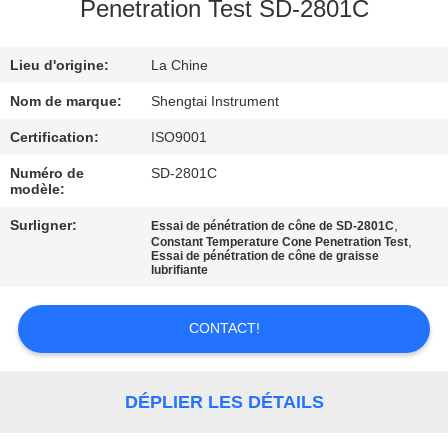
Penetration Test SD-2801C
CONTRÔLE
Lieu d'origine:
La Chine
DE
QUALITÉ
Nom de marque:
Shengtai Instrument
Certification:
ISO9001
CONTACTEZ-
Numéro de
SD-2801C
modèle:
NOUS
Surligner:
,
Essai de pénétration de cône de SD-2801C
,
Constant Temperature Cone Penetration Test
Essai de pénétration de cône de graisse
DEMANDEZ
lubrifiante
UNE
CITATION
CONTACT!
PLAN
DÉPLIER LES DÉTAILS
DU