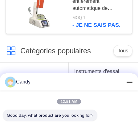
entièrement
automatique de
pénétration de la
MOQ:1
paraffine GB/T4985-
- JE NE SAIS PAS.
2021 avec la
transmission de réseau
de TCP
Catégories populaires
Tous
Instruments d'essai
instruments de essai
d'antigel d'huile de
Candy
de pétrole
graissage et de
graisse
12:51 AM
Équipement d'essai
Équipement d'essai
Good day, what product are you looking for?
d'huile de
de gazole
transformateur