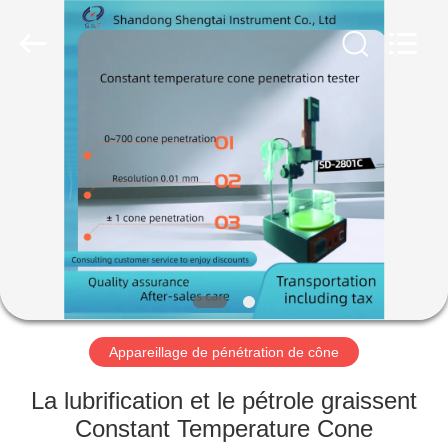
2026
Shandong
Shengtai
instrument
co.,ltd.
All
Rights
Reserved.
MAISON
PRODUITS
AU
SUJET
DE
NOUS
Appareillage de pénétration de cône
VISITE
La lubrification et le pétrole graissent
D'USINE
Constant Temperature Cone