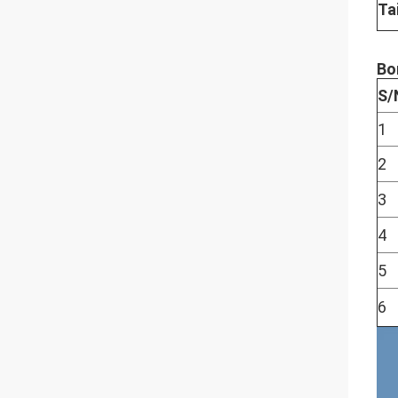
Ta
Bo
S/
1
2
3
4
5
6