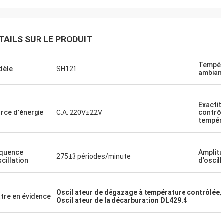
TAILS SUR LE PRODUIT
Tempé
dèle
SH121
ambian
Exacti
rce d'énergie
C.A. 220V±22V
contrô
tempér
quence
Amplit
275±3 périodes/minute
scillation
d'oscil
Oscillateur de dégazage à température contrôlée
tre en évidence
Oscillateur de la décarburation DL429.4