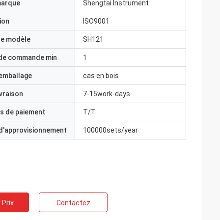
marque
Shengtai Instrument
ion
ISO9001
e modèle
SH121
 de commande min
1
'emballage
cas en bois
ivraison
7-15work-days
s de paiement
T/T
 d'approvisionnement
100000sets/year
 Prix
Contactez