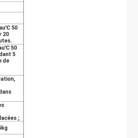
 au℃ 50
r 20
utes.
 au℃ 50
dant 5
e de
lation,
 dans
es
lacées ;
.5kg