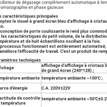
cillateur de dégazage complètement automatique à tempé
romatographie en phase gazeuse
s caractéristiques principales
optez le visuel à grand écran bleu d'affichage à crista
go.
 conception de porte coulissante le rend plus commode
a les caractéristiques du petit volume, de la distributi
pérature et de huit échantillons oscillant à la fois.
 processus fonctionnant est entièrement automatisé, qu
améliore l'efficacité de travail. C'est un produit de re
ramètres techniques
affichage d'affichage à cristaux l
fichage
de grand écran (240*128) ;
mpérature ambiante
température ambiante ~100℃ ;
urce d'énergie
C.A. 220V±22V
actitude de contrôle
température ambiante ~50℃±0.2
 température