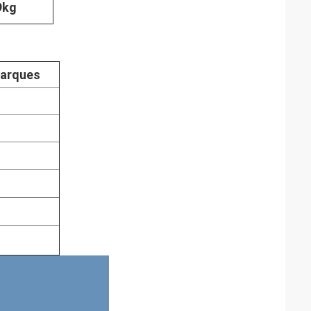
9kg
arques