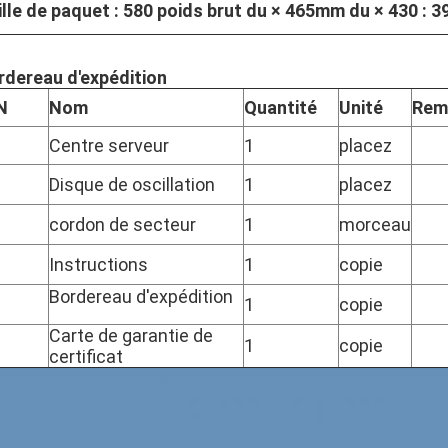
ille de paquet : 580 poids brut du × 465mm du × 430 : 3
rdereau d'expédition
N
Nom
Quantité
Unité
Rem
Centre serveur
1
placez
Disque de oscillation
1
placez
cordon de secteur
1
morceau
Instructions
1
copie
Bordereau d'expédition
1
copie
Carte de garantie de
1
copie
certificat