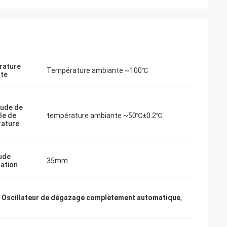
rature
Température ambiante ~100℃
te
tude de
le de
température ambiante ~50℃±0.2℃
ature
ude
35mm
lation
,
Oscillateur de dégazage complètement automatique
,