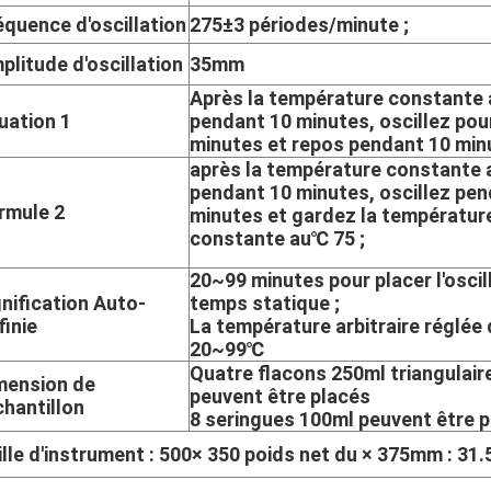
équence d'oscillation
275±3 périodes/minute ;
plitude d'oscillation
35mm
Après la température constante
uation 1
pendant 10 minutes, oscillez pou
minutes et repos pendant 10 min
après la température constante
pendant 10 minutes, oscillez pen
rmule 2
minutes et gardez la températur
constante au℃ 75 ;
20~99 minutes pour placer l'oscil
gnification Auto-
temps statique ;
finie
La température arbitraire réglée
20~99℃
Quatre flacons 250ml triangulair
mension de
peuvent être placés
échantillon
8 seringues 100ml peuvent être p
ille d'instrument : 500× 350 poids net du × 375mm : 31