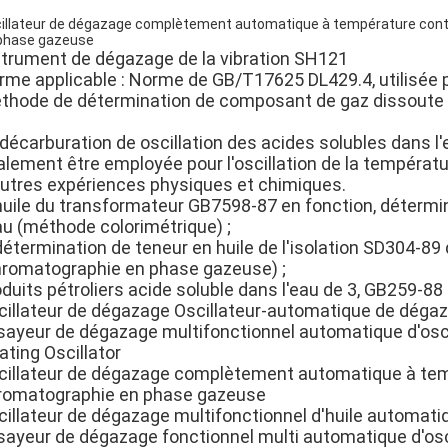
illateur de dégazage complètement automatique à température contrô
phase gazeuse
strument de dégazage de la vibration SH121
rme applicable : Norme de GB/T17625 DL429.4, utilisée po
thode de détermination de composant de gaz dissoute 
 décarburation de oscillation des acides solubles dans l
alement être employée pour l'oscillation de la températ
autres expériences physiques et chimiques.
 huile du transformateur GB7598-87 en fonction, détermin
au (méthode colorimétrique) ;
 détermination de teneur en huile de l'isolation SD304-
hromatographie en phase gazeuse) ;
duits pétroliers acide soluble dans l'eau de 3, GB259-88
cillateur de dégazage Oscillateur-automatique de déga
sayeur de dégazage multifonctionnel automatique d'osc
ating Oscillator
cillateur de dégazage complètement automatique à tempé
romatographie en phase gazeuse
cillateur de dégazage multifonctionnel d'huile automat
sayeur de dégazage fonctionnel multi automatique d'os