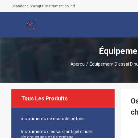
Shandong Shengtai instrument co.,ltd
Équipemen
Aperçu
/
Équipement D'essai D'hu
Tous Les Produits
Os
c
instruments de essai de pétrole
Instruments d'essai d'antigel d'huile
de graissage et de graisse