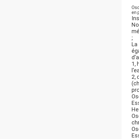
Osc
en 
In
No
mé
;
La
ég
d'
1,
l'e
2,
(c
pro
Os
Es
He
Os
ch
Os
Es