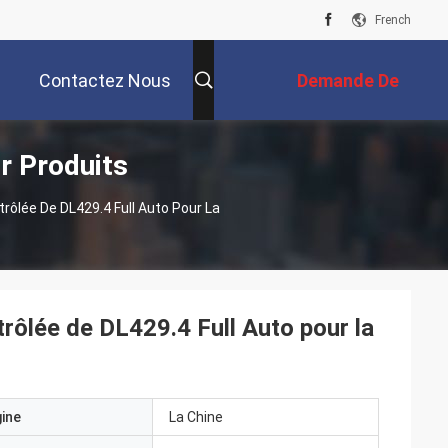
French
Contactez Nous
Demande De
r Produits
Soumission
ôlée De DL429.4 Full Auto Pour La
rôlée de DL429.4 Full Auto pour la
gine
La Chine