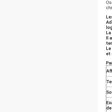
Os
ch
Le
Ad
lo
La
Il 
tem
Le
et 
Pa
Af
Te
So
Ex
de