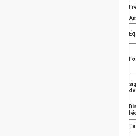
Fr
Am
Éq
Fo
si
dé
Di
l'
Ta