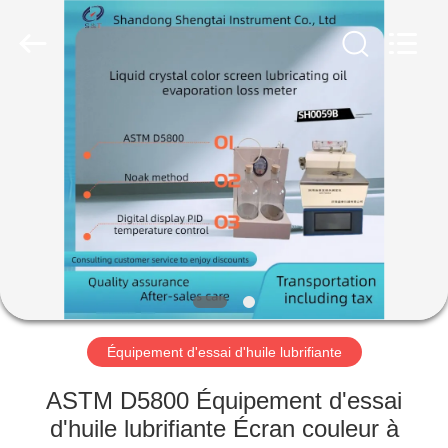
2026
Shandong
Shengtai
instrument
co.,ltd.
All
Rights
Reserved.
MAISON
PRODUITS
AU
SUJET
DE
NOUS
Équipement d'essai d'huile lubrifiante
VISITE
ASTM D5800 Équipement d'essai
D'USINE
d'huile lubrifiante Écran couleur à