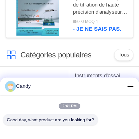
de titration de haute
précision d'analyseur
d'azote de ST115C
98000 MOQ:1
kjeldahl
- JE NE SAIS PAS.
Catégories populaires
Tous
Instruments d'essai
instruments de essai
d'antigel d'huile de
Candy
de pétrole
graissage et de
graisse
2:41 PM
Équipement d'essai
Équipement d'essai
Good day, what product are you looking for?
d'huile de
de gazole
transformateur