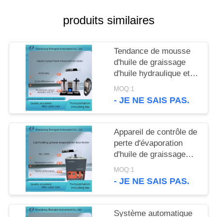
SITE
produits similaires
PRIVACY
POLICY
Tendance de mousse
d'huile de graissage
d'huile hydraulique et
appareil de contrôle
MOQ:1
ASTM D892 de stabilité
- JE NE SAIS PAS.
de la mousse
Appareil de contrôle de
perte d'évaporation
d'huile de graissage
d'ASTM D972 à toute
MOQ:1
température entre le ℃
- JE NE SAIS PAS.
99 - 150
Système automatique