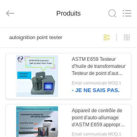
2026
Shandong
Shengtai
Produits
instrument
co.,ltd.
All
Rights
Reserved.
MAISON
autoignition point tester
PRODUITS
ASTM E659 Testeur
d'huile de transformateur
AU
Testeur de point d'auto-
SUJET
allumage d'huile de
Email communicate MOQ:1
combustible résistante
DE
- JE NE SAIS PAS.
au feu
NOUS
Appareil de contrôle de
point d'auto-allumage
VISITE
d'ASTM E659 approprié
D'USINE
au pétrole d'Electric
Email communicate MOQ:1