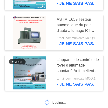
Power
- JE NE SAIS PAS.
CONTRÔLE
DE
ASTM E659 Testeur
QUALITÉ
automatique du point
d'auto-allumage RT
800°C Affichage LCD
Email communicate MOQ:1
CONTACTEZ-
couleur grand écran
- JE NE SAIS PAS.
NOUS
L'appareil de contrôle de
DEMANDEZ
foyer d'allumage
UNE
spontané Anti-mettent à
feu l'analyseur SH706B
CITATION
Email communicate MOQ:1
de foyer d'allumage de
- JE NE SAIS PAS.
centrale
PLAN
DU
loading...