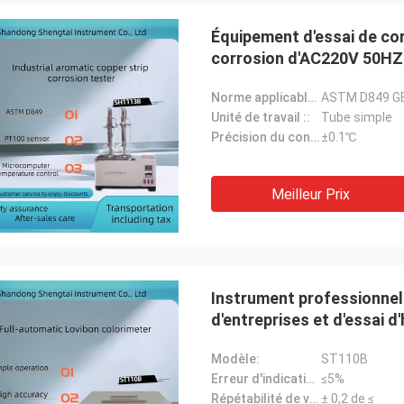
Équipement d'essai de cor
corrosion d'AC220V 50HZ
Norme applicable ::
ASTM D849 G
Unité de travail ::
Tube simple
Précision du contrôle de la température ::
±0.1℃
Meilleur Prix
Instrument professionnel
d'entreprises et d'essai d
ST110B
Modèle:
ST110B
Erreur d'indication:
≤5%
Répétabilité de valeur indiquée:
± 0,2 de ≤