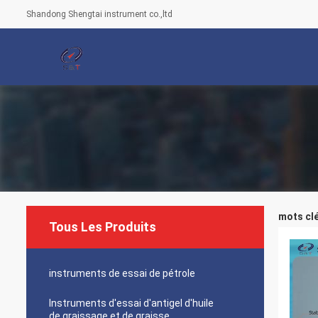
Shandong Shengtai instrument co.,ltd
mots clé
Tous Les Produits
instruments de essai de pétrole
Instruments d'essai d'antigel d'huile
de graissage et de graisse