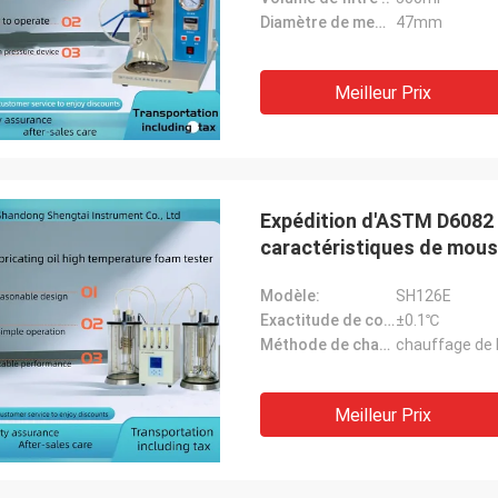
Diamètre de membrane de filtre ::
47mm
Meilleur Prix
Expédition d'ASTM D6082 e
caractéristiques de mous
/T0722
Modèle:
SH126E
Exactitude de contrôle de température:
±0.1℃
Méthode de chauffage:
chauffage de 
Meilleur Prix