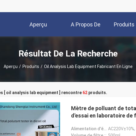
Aperçu
A Propos De
Produits
Nous
Résultat De La Recherche
Aperçu
/
Produits
/
Oil Analysis Lab Equipment Fabricant En Ligne
s [ oil analysis lab equipment ] rencontre
62
produits.
Mètre de polluant de tot
d'essai en laboratoire de 
Alimentation d'énergie fonctionnante ::
AC220V±10%,
Volume de filtre ::
500ml