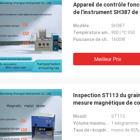
Appareil de contrôle fonc
de l'instrument SH387 de 
Modèle:
SH387
Température ambiante:
900 | ºC 950
Puissance de chauffage:
1600W
Meilleur Prix
Inspection ST113 du grain
mesure magnétique de con
Moedl:
ST113
Volume maximum de spécimen:
1 kilogramme
Taux de récupération de spécimen:
moins de 95%