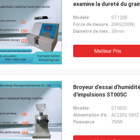
examine la dureté du grain 
Modèle:
ST120B
Force de mesure maximale:
20KG(200N)
Diamètre de mesure maximum:
30mm
Meilleur Prix
Broyeur d'essai d'humidit
d'impulsions ST005C
Modèle:
ST005C
Alimentation d'énergie:
AC220V, 50HZ
Puissance:
750W