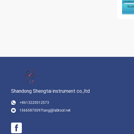
Shandong Shengtai instrument co.,ltd
+8613220512573
15665870097tang@labtool.net