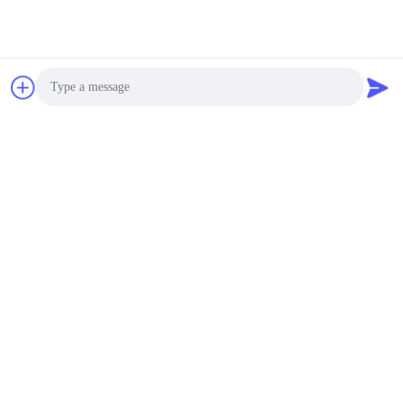
Photo
Video Call
Audio Call