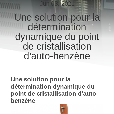
Jun 03, 2021
CONTRÔLE
Une solution pour la
DE
détermination
QUALITÉ
dynamique du point
CONTACTEZ-
de cristallisation
NOUS
d'auto-benzène
DEMANDEZ
UNE
Une solution pour la
CITATION
détermination dynamique du
point de cristallisation d'auto-
PLAN
benzène
DU