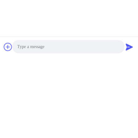
Photo
Video Call
Audio Call