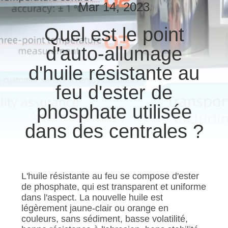
Mar 14, 2023
CONTRÔLE
Quel est le point
DE
d'auto-allumage
QUALITÉ
d'huile résistante au
CONTACTEZ-
feu d'ester de
NOUS
phosphate utilisée
dans des centrales ?
DEMANDEZ
UNE
CITATION
L'huile résistante au feu se compose d'ester
de phosphate, qui est transparent et uniforme
dans l'aspect. La nouvelle huile est
PLAN
légèrement jaune-clair ou orange en
DU
couleurs, sans sédiment, basse volatilité,