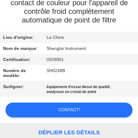
contact de couleur pour l'appareil de
contrôle froid complètement
CONTRÔLE
automatique de point de filtre
DE
QUALITÉ
Lieu d'origine:
La Chine
Nom de marque:
Shengtai Instrument
CONTACTEZ-
Certification:
ISO9001
NOUS
Numéro de
SH0248B
modèle:
DEMANDEZ
Surligner:
,
équipement d'essai diesel de qualité
UNE
analyseur en cristal de point
CITATION
CONTACT!
PLAN
DU
DÉPLIER LES DÉTAILS