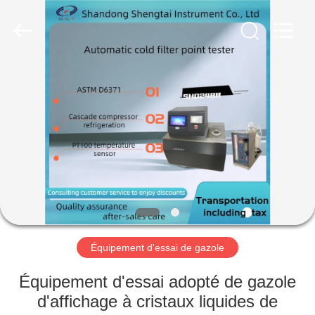
2026
Shandong
Shengtai
instrument
co.,ltd.
All
Rights
Reserved.
MAISON
PRODUITS
AU
SUJET
DE
NOUS
Équipement d'essai de gazole
VISITE
Équipement d'essai adopté de gazole
D'USINE
d'affichage à cristaux liquides de