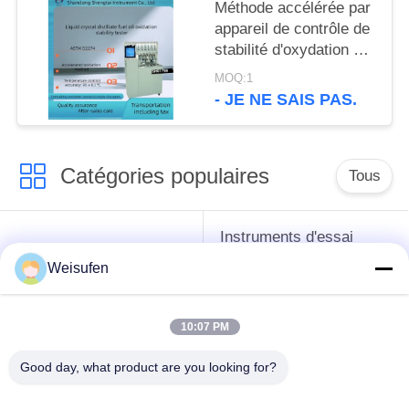
Méthode accélérée par
appareil de contrôle de
stabilité d'oxydation de
fioul de distillat d'ASTM
MOQ:1
D2274
- JE NE SAIS PAS.
Catégories populaires
Tous
Instruments d'essai
instruments de essai
d'antigel d'huile de
Weisufen
de pétrole
graissage et de
graisse
10:07 PM
Équipement d'essai
Équipement d'essai
Good day, what product are you looking for?
d'huile de
de gazole
transformateur