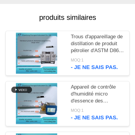
SITE
produits similaires
PRIVACY
POLICY
Trous d'appareillage de
distillation de produit
pétrolier d'ASTM D86
doubles
MOQ:1
- JE NE SAIS PAS.
Appareil de contrôle
d'humidité micro
d'essence des
véhicules à moteur
MOQ:1
d'éthanol d'ASTM
- JE NE SAIS PAS.
D1533 SH103