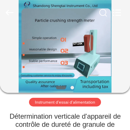
2026
Shandong
Shengtai
instrument
co.,ltd.
All
Rights
Reserved.
MAISON
PRODUITS
AU
SUJET
DE
NOUS
Instrument d'essai d'alimentation
VISITE
Détermination verticale d'appareil de
D'USINE
contrôle de dureté de granule de