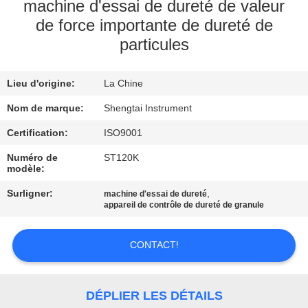
machine d'essai de dureté de valeur
de force importante de dureté de
CONTRÔLE
particules
DE
QUALITÉ
Lieu d'origine:
La Chine
Nom de marque:
Shengtai Instrument
CONTACTEZ-
Certification:
ISO9001
NOUS
Numéro de
ST120K
modèle:
DEMANDEZ
Surligner:
,
machine d'essai de dureté
UNE
appareil de contrôle de dureté de granule
CITATION
CONTACT!
PLAN
DU
DÉPLIER LES DÉTAILS