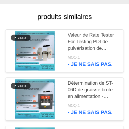
SITE
produits similaires
PRIVACY
POLICY
Valeur de Rate Tester
For Testing PDI de
pulvérisation de
particules du granule
MOQ:1
ST136 d'alimentation
- JE NE SAIS PAS.
de granule
Détermination de ST-
06D de graisse brute
en alimentation -
plaque de chauffage
MOQ:1
électrique avec la
- JE NE SAIS PAS.
vitesse de chauffage
rapide