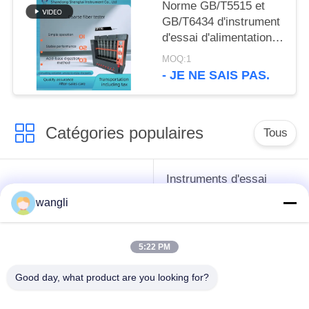
Norme GB/T5515 et
GB/T6434 d'instrument
d'essai d'alimentation
d'appareil de contrôle
MOQ:1
de fibres brutes
- JE NE SAIS PAS.
Catégories populaires
Tous
Instruments d'essai
instruments de essai
d'antigel d'huile de
wangli
de pétrole
graissage et de
graisse
5:22 PM
Équipement d'essai
Équipement d'essai
Good day, what product are you looking for?
d'huile de
de gazole
transformateur