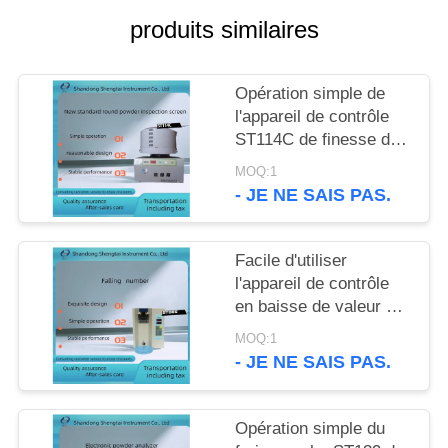
SITE
produits similaires
PRIVACY
Opération simple de
POLICY
l'appareil de contrôle
ST114C de finesse de
poudre d'inspection de
MOQ:1
grain et d'huile
- JE NE SAIS PAS.
Facile d'utiliser
l'appareil de contrôle
en baisse de valeur de
grain pour la farine de
MOQ:1
blé et la farine ST006
- JE NE SAIS PAS.
Opération simple du