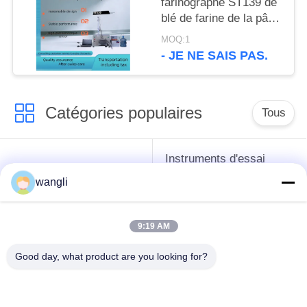
farinographe ST139 de
blé de farine de la pâte
de rhéologie
MOQ:1
d'instrument
- JE NE SAIS PAS.
électronique de
détection
Catégories populaires
Tous
Instruments d'essai
instruments de essai
d'antigel d'huile de
wangli
de pétrole
graissage et de
graisse
9:19 AM
Équipement d'essai
Équipement d'essai
Good day, what product are you looking for?
d'huile de
de gazole
transformateur