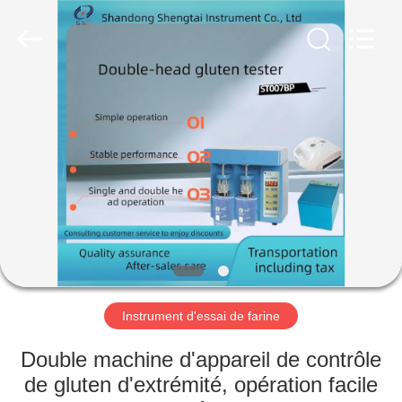
2026
Shandong
Shengtai
instrument
co.,ltd.
All
Rights
Reserved.
MAISON
PRODUITS
AU
SUJET
DE
NOUS
Instrument d'essai de farine
VISITE
Double machine d'appareil de contrôle
D'USINE
de gluten d'extrémité, opération facile