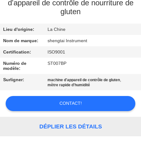
d'appareil de contrôle de nourriture de
gluten
CONTRÔLE
DE
Lieu d'origine:
La Chine
QUALITÉ
Nom de marque:
shengtai Instrument
CONTACTEZ-
Certification:
ISO9001
NOUS
Numéro de
ST007BP
modèle:
Surligner:
,
machine d'appareil de contrôle de gluten
DEMANDEZ
mètre rapide d'humidité
UNE
CITATION
CONTACT!
PLAN
DÉPLIER LES DÉTAILS
DU