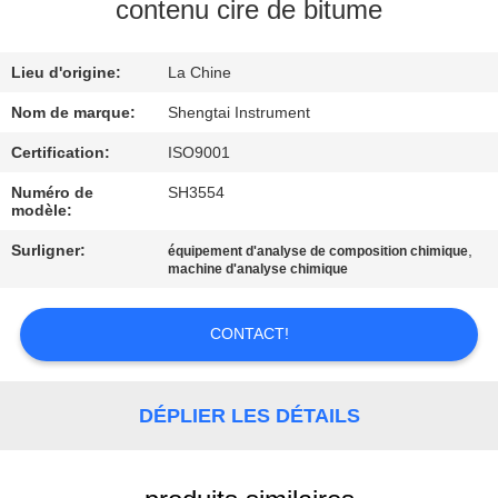
contenu cire de bitume
CONTRÔLE
Lieu d'origine:
La Chine
DE
QUALITÉ
Nom de marque:
Shengtai Instrument
Certification:
ISO9001
CONTACTEZ-
Numéro de
SH3554
modèle:
NOUS
Surligner:
,
équipement d'analyse de composition chimique
machine d'analyse chimique
DEMANDEZ
UNE
CONTACT!
CITATION
DÉPLIER LES DÉTAILS
PLAN
DU