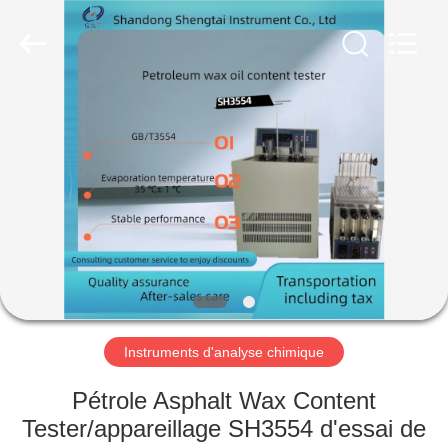
2026
Shandong
Shengtai
instrument
co.,ltd.
All
Rights
Reserved.
MAISON
PRODUITS
AU
SUJET
DE
NOUS
Instruments d'analyse chimique
VISITE
Pétrole Asphalt Wax Content
D'USINE
Tester/appareillage SH3554 d'essai de