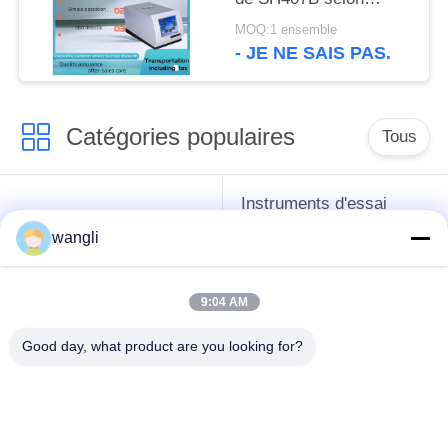
ASTM D4294 et GB/T
MOQ:1 ensemble
11140-1989
- JE NE SAIS PAS.
Catégories populaires
Tous
Instruments d'essai
instruments de essai
d'antigel d'huile de
wangli
de pétrole
graissage et de
graisse
9:04 AM
Équipement d'essai
Équipement d'essai
Good day, what product are you looking for?
d'huile de
de gazole
transformateur
Instruments