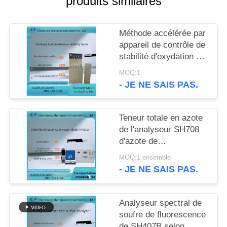
produits similaires
SITE
Méthode accélérée par
PRIVACY
appareil de contrôle de
POLICY
stabilité d'oxydation de
fioul de distillat d'ASTM
MOQ:1
D2274
- JE NE SAIS PAS.
Teneur totale en azote
de l'analyseur SH708
d'azote de
chimiluminescence
MOQ:1 ensemble
- JE NE SAIS PAS.
Analyseur spectral de
soufre de fluorescence
de SH407B selon