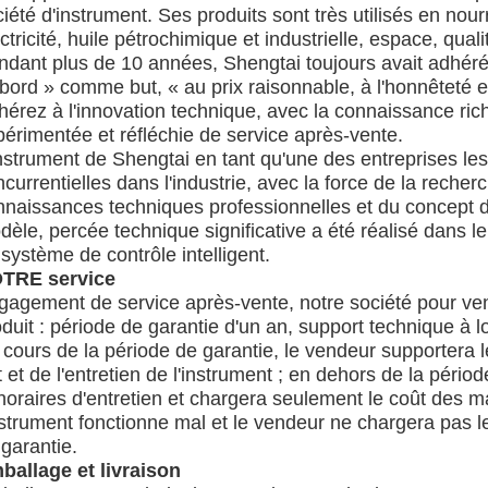
iété d'instrument. Ses produits sont très utilisés en nourri
ctricité, huile pétrochimique et industrielle, espace, qual
ndant plus de 10 années, Shengtai toujours avait adhéré 
bord » comme but, « au prix raisonnable, à l'honnêteté e
érez à l'innovation technique, avec la connaissance rich
périmentée et réfléchie de service après-vente.
nstrument de Shengtai en tant qu'une des entreprises les
currentielles dans l'industrie, avec la force de la rech
nnaissances techniques professionnelles et du concept de
èle, percée technique significative a été réalisé dans l
système de contrôle intelligent.
TRE service
gagement de service après-vente, notre société pour ve
duit : période de garantie d'un an, support technique à 
 cours de la période de garantie, le vendeur supportera
t et de l'entretien de l'instrument ; en dehors de la pério
noraires d'entretien et chargera seulement le coût des m
nstrument fonctionne mal et le vendeur ne chargera pas l
garantie.
ballage et livraison