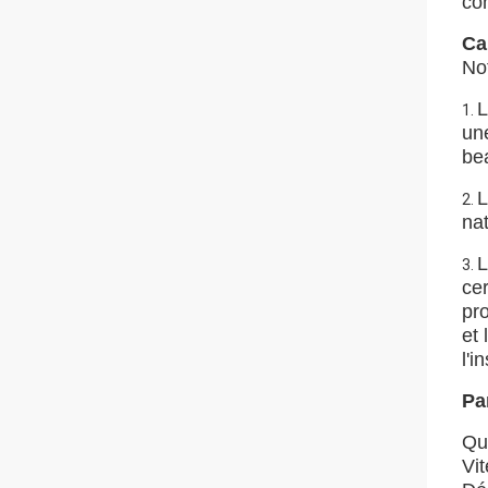
co
Ca
No
L
1.
une
be
L
2.
nat
L
3.
cer
pro
et 
l'i
Pa
Qua
Vi