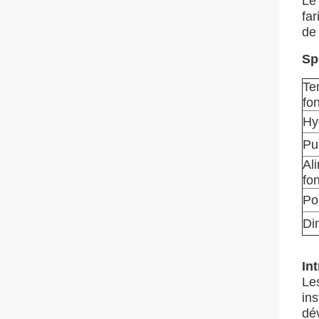
Le
far
de 
Sp
Te
fo
Hy
Pu
Al
fo
Po
Di
In
Le
in
dév