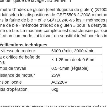
bit de liquide de lavage : 50-54ml/min
 mètre d'index de gluten (centrifugeuse de gluten) (ST00
oduit selon les dispositions de GB/T5506.2-2008 « métho
ns la farine de blé » et le SB/T10248-95 les « méthodes
ine de blé - méthode d'index de gluten » pour la déshydr
ine de blé. La machine complète est caractérisée par opé
ration commode, lui faisant un substitut idéal pour les 
écifications techniques
 vitesse de moteur
6000 r/min, 3000 r/min
t d'orifice de boîte de
× 1.25mm de Φ 0.6mm
mis
mps de travail
0.5~5min (réglable)
issance de moteur
25W
nsion locale
AC220V
ids d'opération
6kg