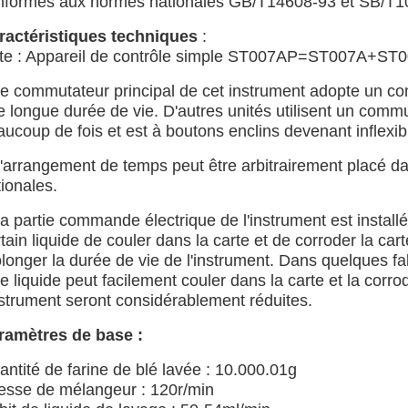
nformes aux normes nationales GB/T14608-93 et SB/T1
ractéristiques techniques
:
te : Appareil de contrôle simple ST007AP=ST007A+ST00
e commutateur principal de cet instrument adopte un c
 longue durée de vie. D'autres unités utilisent un commut
aucoup de fois et est à boutons enclins devenant inflexi
'arrangement de temps peut être arbitrairement placé d
ionales.
a partie commande électrique de l'instrument est instal
tain liquide de couler dans la carte et de corroder la c
longer la durée de vie de l'instrument. Dans quelques fab
le liquide peut facilement couler dans la carte et la corro
nstrument seront considérablement réduites.
ramètres de base :
ntité de farine de blé lavée : 10.000.01g
tesse de mélangeur : 120r/min