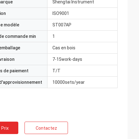
marque
Shengtai Instrument
ion
ISO9001
e modèle
ST007AP
 de commande min
1
'emballage
Cas en bois
ivraison
7-15work-days
s de paiement
T/T
 d'approvisionnement
10000sets/year
 Prix
Contactez