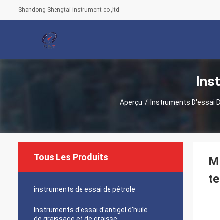
Shandong Shengtai instrument co.,ltd
Ins
Aperçu
/
Instruments D'essai D
Tous Les Produits
Ma
te
instruments de essai de pétrole
Instruments d'essai d'antigel d'huile
de graissage et de graisse