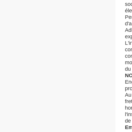
soc
éle
Pe
d'a
Adh
ex
L'i
con
co
mod
du 
NO
En
pro
Au
fre
ho
l'i
de 
Em