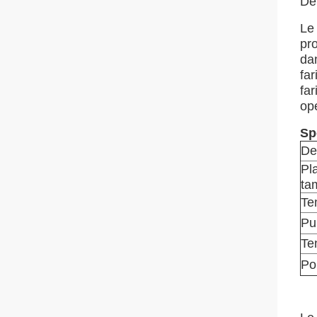
Dé
Le
pr
da
far
far
opé
Sp
De
Pla
ta
Te
Pu
Te
Po