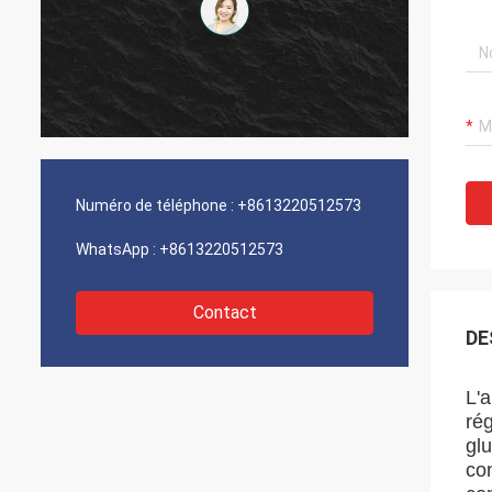
Numéro de téléphone :
+8613220512573
WhatsApp :
+8613220512573
Contact
DE
L'
rég
glu
con