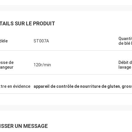
TAILS SUR LE PRODUIT
Quanti
dèle
ST007A
de blé 
esse de
Débit d
120r/min
angeur
lavage
tre en évidence
appareil de contrôle de nourriture de gluten
,
gros
ISSER UN MESSAGE