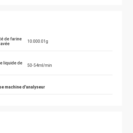
té de farine
10.000.01g
lavée
e liquide de
50-54ml/min
se machine d'analyseur