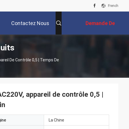
French
Contactez Nous
Demande De
uits
Soumission
areil De Contrôle 0,5 | Temps De
AC220V, appareil de contrôle 0,5 |
in
gine
La Chine