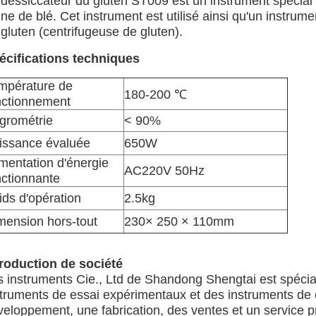
 dessiccateur du gluten ST009 est un instrument spécial 
ine de blé. Cet instrument est utilisé ainsi qu'un instrum
gluten (centrifugeuse de gluten).
écifications techniques
mpérature de
180-200 ℃
nctionnement
grométrie
< 90%
issance évaluée
650W
imentation d'énergie
AC220V 50Hz
nctionnante
ids d'opération
2.5kg
mension hors-tout
230× 250 × 110mm
troduction de société
s instruments Cie., Ltd de Shandong Shengtai est spécial
struments de essai expérimentaux et des instruments de e
eloppement, une fabrication, des ventes et un service pr