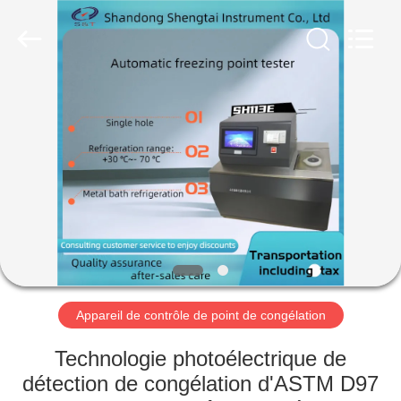
2026
Shandong
Shengtai
instrument
co.,ltd.
All
Rights
Reserved.
MAISON
PRODUITS
AU
SUJET
DE
NOUS
Appareil de contrôle de point de congélation
VISITE
Technologie photoélectrique de
D'USINE
détection de congélation d'ASTM D97