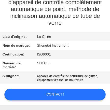
d'appareil de contrôle complètement
automatique de point, méthode de
CONTRÔLE
inclinaison automatique de tube de
DE
verre
QUALITÉ
Lieu d'origine:
La Chine
CONTACTEZ-
Nom de marque:
Shengtai Instrument
NOUS
Certification:
ISO9001
Numéro de
SH113E
DEMANDEZ
modèle:
UNE
Surligner:
,
appareil de contrôle de nourriture de gluten
CITATION
équipement d'essai de nourriture
CONTACT!
PLAN
DU