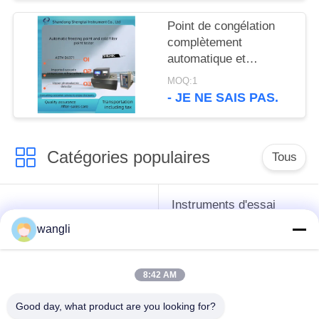
double température de
balance automatique le
Point de congélation
double
complètement
automatique et
méthode froide
MOQ:1
d'inclinaison de tube de
- JE NE SAIS PAS.
verre d'appareil de
contrôle de point de
filtration
Catégories populaires
Tous
Instruments d'essai
instruments de essai
d'antigel d'huile de
wangli
de pétrole
graissage et de
graisse
8:42 AM
Équipement d'essai
Équipement d'essai
Good day, what product are you looking for?
d'huile de