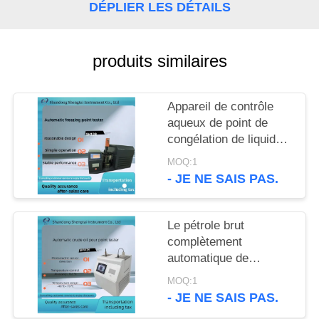
SITE
DÉPLIER LES DÉTAILS
PRIVACY
produits similaires
POLICY
Appareil de contrôle
aqueux de point de
congélation de liquides
réfrigérants de moteur
MOQ:1
du laboratoire ASTM
- JE NE SAIS PAS.
D1177 complètement
automatique
Le pétrole brut
complètement
automatique de
SH113Y l'appareil de
MOQ:1
contrôle de point de
- JE NE SAIS PAS.
congélation avec bain à