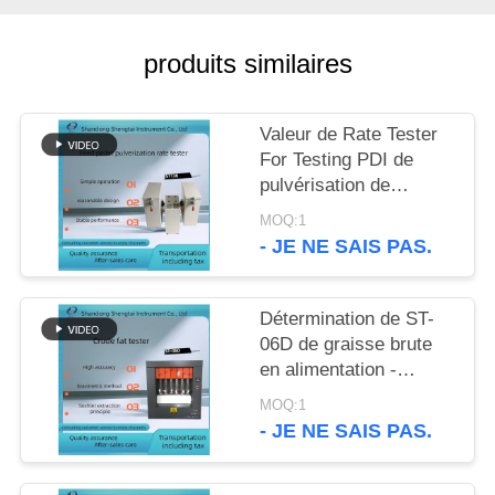
SITE
produits similaires
PRIVACY
POLICY
Valeur de Rate Tester
For Testing PDI de
pulvérisation de
particules du granule
MOQ:1
ST136 d'alimentation
- JE NE SAIS PAS.
de granule
Détermination de ST-
06D de graisse brute
en alimentation -
plaque de chauffage
MOQ:1
électrique avec la
- JE NE SAIS PAS.
vitesse de chauffage
rapide