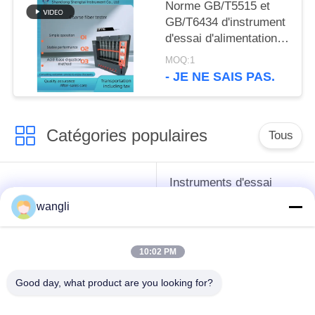
Norme GB/T5515 et
GB/T6434 d'instrument
d'essai d'alimentation
d'appareil de contrôle
MOQ:1
de fibres brutes
- JE NE SAIS PAS.
Catégories populaires
Tous
Instruments d'essai
instruments de essai
d'antigel d'huile de
wangli
de pétrole
graissage et de
graisse
10:02 PM
Équipement d'essai
Équipement d'essai
Good day, what product are you looking for?
d'huile de
de gazole
transformateur