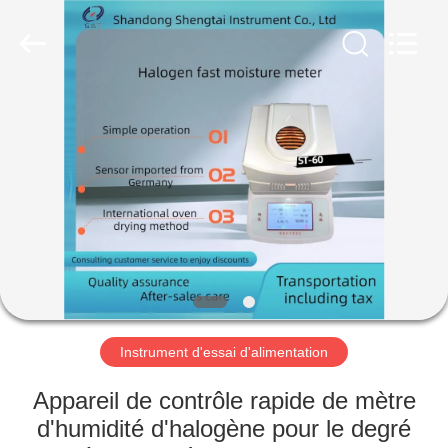
2026
Shandong
Shengtai
instrument
co.,ltd.
All
Rights
Reserved.
MAISON
PRODUITS
AU
SUJET
DE
NOUS
Instrument d'essai d'alimentation
VISITE
Appareil de contrôle rapide de mètre
D'USINE
d'humidité d'halogène pour le degré