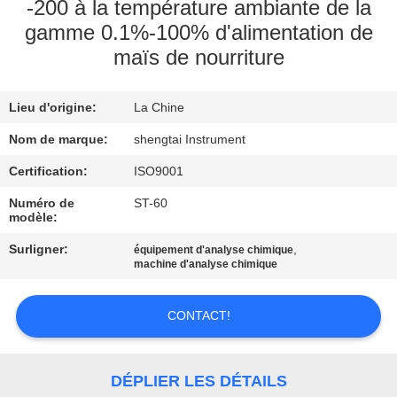
-200 à la température ambiante de la
gamme 0.1%-100% d'alimentation de
CONTRÔLE
maïs de nourriture
DE
QUALITÉ
Lieu d'origine:
La Chine
Nom de marque:
shengtai Instrument
CONTACTEZ-
Certification:
ISO9001
NOUS
Numéro de
ST-60
modèle:
DEMANDEZ
Surligner:
,
équipement d'analyse chimique
UNE
machine d'analyse chimique
CITATION
CONTACT!
PLAN
DU
DÉPLIER LES DÉTAILS