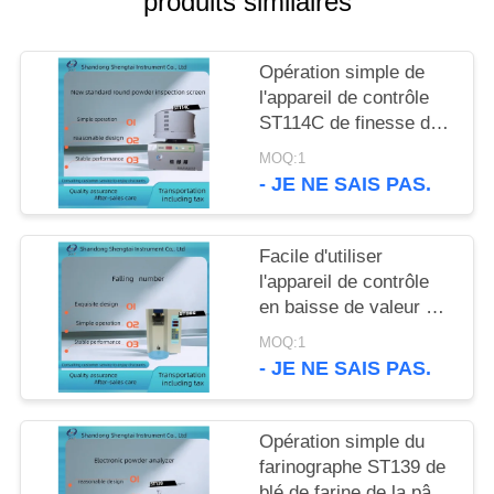
produits similaires
SITE
Opération simple de
PRIVACY
l'appareil de contrôle
POLICY
ST114C de finesse de
poudre d'inspection de
MOQ:1
grain et d'huile
- JE NE SAIS PAS.
Facile d'utiliser
l'appareil de contrôle
en baisse de valeur de
grain pour la farine de
MOQ:1
blé et la farine ST006
- JE NE SAIS PAS.
Opération simple du
farinographe ST139 de
blé de farine de la pâte