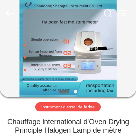
2026
Shandong
Shengtai
instrument
co.,ltd.
All
Rights
Reserved.
MAISON
PRODUITS
AU
SUJET
DE
NOUS
Instrument d'essai de farine
VISITE
Chauffage international d'Oven Drying
D'USINE
Principle Halogen Lamp de mètre