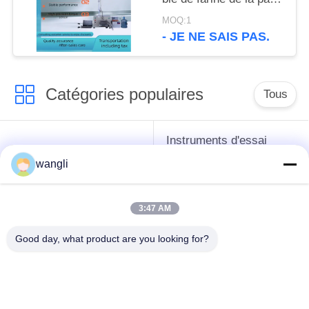
de rhéologie
MOQ:1
d'instrument
- JE NE SAIS PAS.
électronique de
détection
Catégories populaires
Tous
Instruments d'essai
instruments de essai
d'antigel d'huile de
wangli
de pétrole
graissage et de
graisse
3:47 AM
Équipement d'essai
Équipement d'essai
Good day, what product are you looking for?
d'huile de
de gazole
transformateur
Instruments