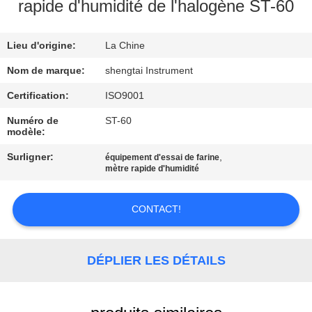
rapide d'humidité de l'halogène ST-60
CONTRÔLE
Lieu d'origine:
La Chine
DE
QUALITÉ
Nom de marque:
shengtai Instrument
Certification:
ISO9001
CONTACTEZ-
Numéro de
ST-60
modèle:
NOUS
Surligner:
,
équipement d'essai de farine
mètre rapide d'humidité
DEMANDEZ
UNE
CONTACT!
CITATION
DÉPLIER LES DÉTAILS
PLAN
DU