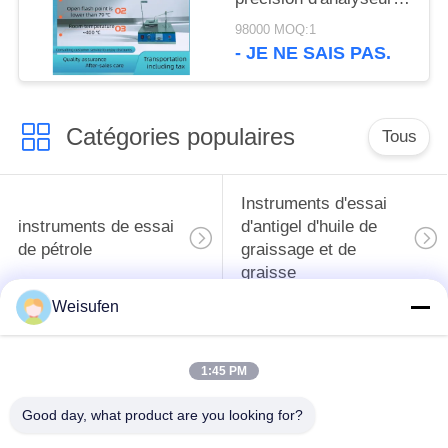
d'azote de ST115C
98000 MOQ:1
kjeldahl
- JE NE SAIS PAS.
Catégories populaires
Tous
Instruments d'essai
instruments de essai
d'antigel d'huile de
de pétrole
graissage et de
graisse
Weisufen
Équipement d'essai
Équipement d'essai
d'huile de
de gazole
1:45 PM
transformateur
Good day, what product are you looking for?
Instruments