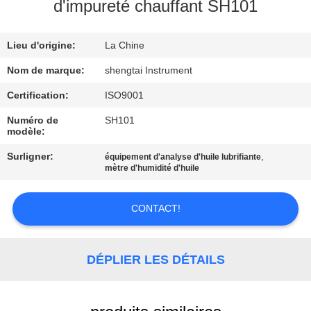
d'impureté chauffant SH101
CONTRÔLE
Lieu d'origine:
La Chine
DE
QUALITÉ
Nom de marque:
shengtai Instrument
Certification:
ISO9001
CONTACTEZ-
Numéro de
SH101
modèle:
NOUS
Surligner:
,
équipement d'analyse d'huile lubrifiante
mètre d'humidité d'huile
DEMANDEZ
UNE
CONTACT!
CITATION
DÉPLIER LES DÉTAILS
PLAN
DU