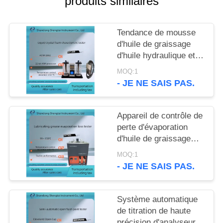
produits similaires
SITE
Tendance de mousse
PRIVACY
d'huile de graissage
POLICY
d'huile hydraulique et
appareil de contrôle
MOQ:1
ASTM D892 de stabilité
- JE NE SAIS PAS.
de la mousse
Appareil de contrôle de
perte d'évaporation
d'huile de graissage
d'ASTM D972 à toute
MOQ:1
température entre le ℃
- JE NE SAIS PAS.
99 - 150
Système automatique
de titration de haute
précision d'analyseur