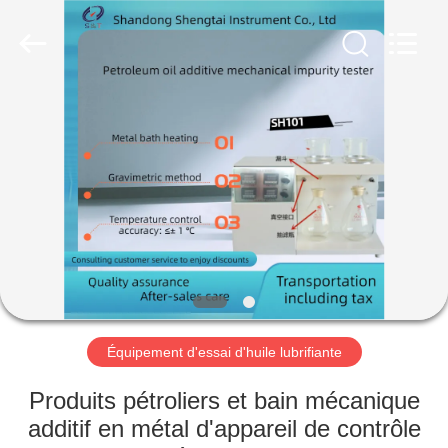
2026
Shandong
Shengtai
instrument
co.,ltd.
All
Rights
Reserved.
MAISON
PRODUITS
AU
SUJET
DE
NOUS
Équipement d'essai d'huile lubrifiante
VISITE
Produits pétroliers et bain mécanique
D'USINE
additif en métal d'appareil de contrôle