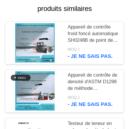
SITE
produits similaires
PRIVACY
Appareil de contrôle
POLICY
froid foncé automatique
SH0248B de point de
filtration de pétrole brut
MOQ:1
de pétrole d'ASTM
- JE NE SAIS PAS.
D6371
Appareil de contrôle de
densité d'ASTM D1298
de méthode
brute/liquide de
MOQ:1
densimètre des
- JE NE SAIS PAS.
produits pétroliers
SH102
Testeur de teneur en