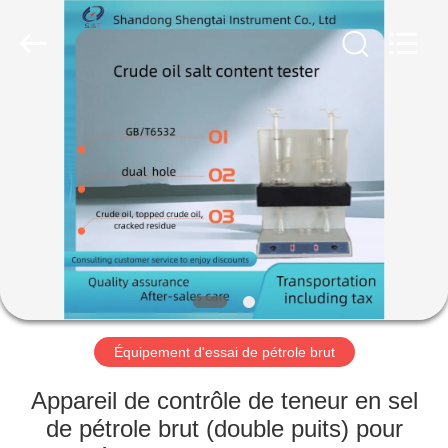
2026
Shandong
Shengtai
instrument
co.,ltd.
All
Rights
Reserved.
MAISON
PRODUITS
AU
SUJET
DE
NOUS
Équipement d'essai de pétrole brut
VISITE
Appareil de contrôle de teneur en sel
D'USINE
de pétrole brut (double puits) pour