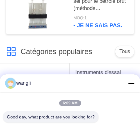
sel pour le pétrole brut
(méthode
électrométrique)
MOQ:1
Conforme à l'ASTM
- JE NE SAIS PAS.
D6470 Equipement
d'essai de pétrole
Catégories populaires
Tous
Instruments d'essai
instruments de essai
d'antigel d'huile de
wangli
de pétrole
graissage et de
graisse
6:09 AM
Équipement d'essai
Équipement d'essai
Good day, what product are you looking for?
d'huile de
de gazole
transformateur