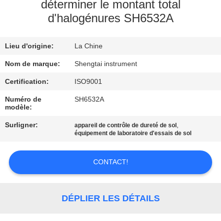
déterminer le montant total
d'halogénures SH6532A
CONTRÔLE
DE
Lieu d'origine:
La Chine
QUALITÉ
Nom de marque:
Shengtai instrument
CONTACTEZ-
Certification:
ISO9001
NOUS
Numéro de
SH6532A
modèle:
Surligner:
,
appareil de contrôle de dureté de sol
DEMANDEZ
équipement de laboratoire d'essais de sol
UNE
CITATION
CONTACT!
PLAN
DÉPLIER LES DÉTAILS
DU