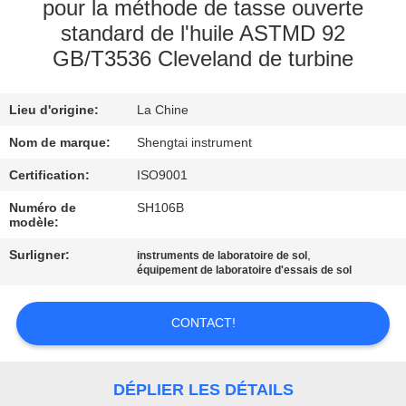
pour la méthode de tasse ouverte
standard de l'huile ASTMD 92
CONTRÔLE
GB/T3536 Cleveland de turbine
DE
QUALITÉ
Lieu d'origine:
La Chine
Nom de marque:
Shengtai instrument
CONTACTEZ-
Certification:
ISO9001
NOUS
Numéro de
SH106B
modèle:
DEMANDEZ
Surligner:
,
instruments de laboratoire de sol
UNE
équipement de laboratoire d'essais de sol
CITATION
CONTACT!
PLAN
DU
DÉPLIER LES DÉTAILS