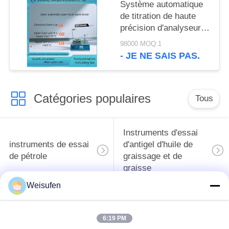
Système automatique
de titration de haute
précision d'analyseur
d'azote de ST115C
98000 MOQ:1
kjeldahl
- JE NE SAIS PAS.
Catégories populaires
Tous
Instruments d'essai
instruments de essai
d'antigel d'huile de
de pétrole
graissage et de
graisse
Weisufen
Équipement d'essai
Équipement d'essai
d'huile de
de gazole
6:19 PM
transformateur