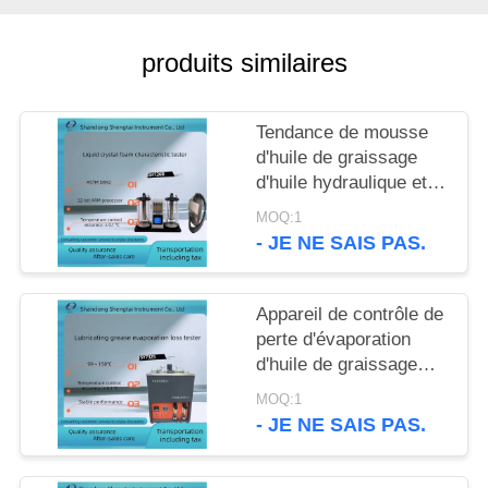
SITE
produits similaires
PRIVACY
POLICY
Tendance de mousse
d'huile de graissage
d'huile hydraulique et
appareil de contrôle
MOQ:1
ASTM D892 de stabilité
- JE NE SAIS PAS.
de la mousse
Appareil de contrôle de
perte d'évaporation
d'huile de graissage
d'ASTM D972 à toute
MOQ:1
température entre le ℃
- JE NE SAIS PAS.
99 - 150