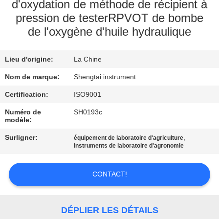
d'oxydation de méthode de récipient à
pression de testerRPVOT de bombe
CONTRÔLE
de l'oxygène d'huile hydraulique
DE
QUALITÉ
Lieu d'origine:
La Chine
Nom de marque:
Shengtai instrument
CONTACTEZ-
Certification:
ISO9001
NOUS
Numéro de
SH0193c
modèle:
DEMANDEZ
Surligner:
,
équipement de laboratoire d'agriculture
UNE
instruments de laboratoire d'agronomie
CITATION
CONTACT!
PLAN
DU
DÉPLIER LES DÉTAILS