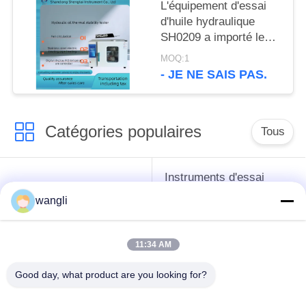
L'équipement d'essai
d'huile hydraulique
SH0209 a importé le
contrôleur de
MOQ:1
température de
- JE NE SAIS PAS.
l'affichage numérique
PID pour l'appareil de
contrôle de stabilité
Catégories populaires
thermique
Tous
Instruments d'essai
instruments de essai
d'antigel d'huile de
wangli
de pétrole
graissage et de
graisse
11:34 AM
Équipement d'essai
Équipement d'essai
Good day, what product are you looking for?
d'huile de
de gazole
transformateur