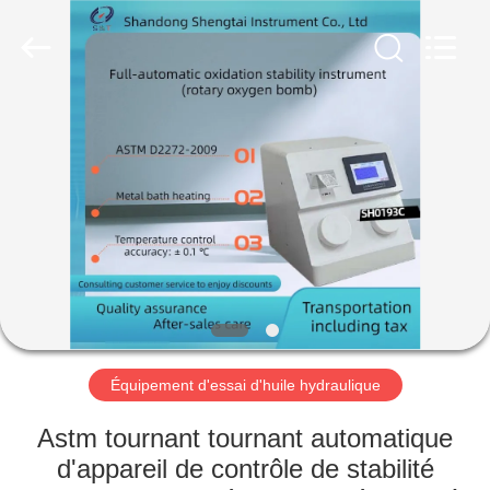
2026
Shandong
Shengtai
instrument
co.,ltd.
All
Rights
Reserved.
MAISON
PRODUITS
AU
SUJET
DE
NOUS
Équipement d'essai d'huile hydraulique
VISITE
Astm tournant tournant automatique
D'USINE
d'appareil de contrôle de stabilité