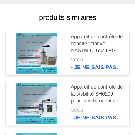
SITE
produits similaires
PRIVACY
POLICY
Appareil de contrôle de
densité relative
d'ASTM D1657 LPG
par réfrigération de
MOQ:1
compresseur
- JE NE SAIS PAS.
d'hydromètre de
pression
Appareil de contrôle de
la stabilité SH0209
pour la détermination
du type et de la
MOQ:1
formation d'huile
- JE NE SAIS PAS.
minérale