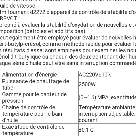
uile de vitesse
tm tournant d2272 d'appareil de contrôle de stabilité d'
 RPVOT
roprié à évaluer la stabilité d'oxydation de nouvelles e
position (pétroles et additifs bas).
 peut également être employé pour évaluer de nouvelles h
ert-butylp-crésol, comme méthode rapide pour évaluer leu
 résultats d'essai sont employés pour examiner les nouvea
nol dit-butylique ou chacun des deux contenant de l'huil
aque série d'huile peut être sans interruption command
Alimentation d'énergie
AC220V±10%
Puissance de chauffage de
2500W
tube
Gamme pour le capteur de
(0~1.6) MPA, exactitud
pression
Chaîne de contrôle de
Température ambiante
température pour le bain
interruption adjustabl
d'huile
courant
Exactitude de contrôle de
±0.1℃
température