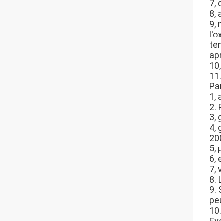
7, 
8, 
9,
l'
te
ap
10,
11
Pa
1,
2.
3, 
4,
20
5,
6,
7,
8. 
9. 
pe
10.
Exc