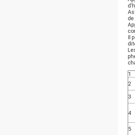
d'h
As
de
App
com
Il
dit
Les
phé
ch
1
2
3
4
5