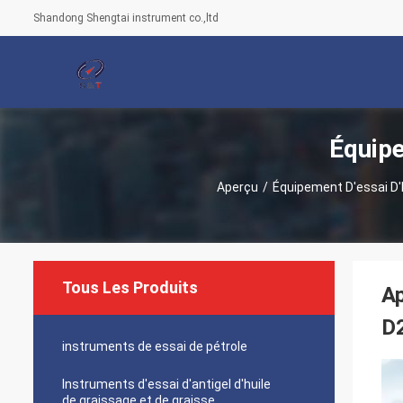
Shandong Shengtai instrument co.,ltd
Équipe
Aperçu
/
Équipement D'essai D'
Tous Les Produits
Ap
D2
instruments de essai de pétrole
Instruments d'essai d'antigel d'huile
de graissage et de graisse