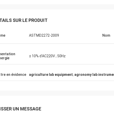
TAILS SUR LE PRODUIT
rme
ASTMD2272-2009
Nom
mentation
± 10% d'AC220V ; 50Hz
nergie
tre en évidence
agriculture lab equipment
,
agronomy lab instrume
ISSER UN MESSAGE