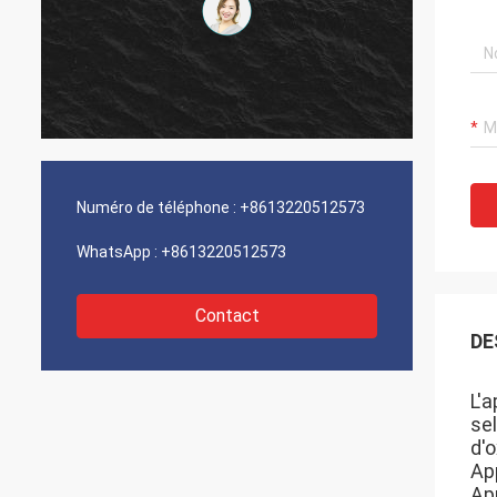
Numéro de téléphone :
+8613220512573
WhatsApp :
+8613220512573
Contact
DE
L'
se
d'
Ap
Ap