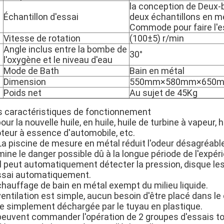
la conception de Deux-
Échantillon d'essai
deux échantillons en 
Commode pour faire l'es
Vitesse de rotation
(100±5) r/min
Angle inclus entre la bombe de
30°
l'oxygène et le niveau d'eau
Mode de Bath
Bain en métal
Dimension
550mm×580mm×650
Poids net
Au sujet de 45Kg
s caractéristiques de fonctionnement
pour la nouvelle huile, en huile, huile de turbine à vapeur, 
teur à essence d'automobile, etc.
La piscine de mesure en métal réduit l'odeur désagréable
mine le danger possible dû à la longue période de l'expér
Il peut automatiquement détecter la pression, disque les
essai automatiquement.
chauffage de bain en métal exempt du milieu liquide.
ventilation est simple, aucun besoin d'être placé dans le
re simplement déchargée par le tuyau en plastique.
 peuvent commander l'opération de 2 groupes d'essais to