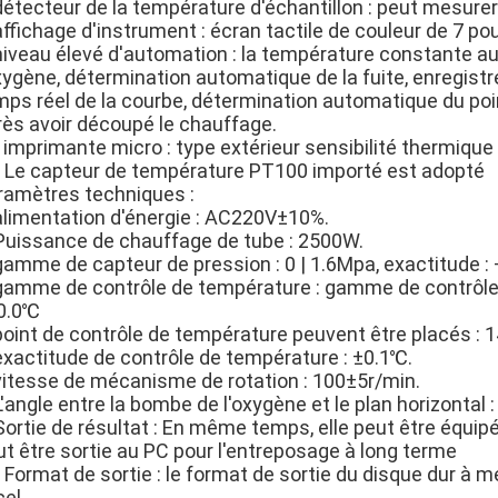
détecteur de la température d'échantillon : peut mesurer
affichage d'instrument : écran tactile de couleur de 7 pouc
 niveau élevé d'automation : la température constante 
oxygène, détermination automatique de la fuite, enregis
mps réel de la courbe, détermination automatique du poin
rès avoir découpé le chauffage.
 imprimante micro : type extérieur sensibilité thermique 
. Le capteur de température PT100 importé est adopté
ramètres techniques :
 alimentation d'énergie : AC220V±10%.
 Puissance de chauffage de tube : 2500W.
gamme de capteur de pression : 0 | 1.6Mpa, exactitude : 
 gamme de contrôle de température : gamme de contrôle
0.0℃
 point de contrôle de température peuvent être placés : 
 exactitude de contrôle de température : ±0.1℃.
 vitesse de mécanisme de rotation : 100±5r/min.
L'angle entre la bombe de l'oxygène et le plan horizontal :
Sortie de résultat : En même temps, elle peut être équipé
ut être sortie au PC pour l'entreposage à long terme
 Format de sortie : le format de sortie du disque dur à 
el.