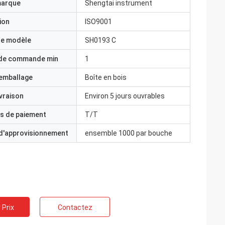
marque
Shengtai instrument
ion
ISO9001
e modèle
SH0193 C
 de commande min
1
'emballage
Boîte en bois
ivraison
Environ 5 jours ouvrables
s de paiement
T/T
 d'approvisionnement
ensemble 1000 par bouche
 Prix
Contactez