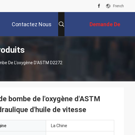
French
Contactez Nous
Demande De
roduits
Soumission
ombe De L'oxygène D'ASTM D2272
 de bombe de l'oxygène d'ASTM
raulique d'huile de vitesse
gine
La Chine