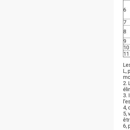
6
7
8
9
10
11
Le
L, 
mo
2. 
éli
3. 
l'
4, 
5, 
êt
6,