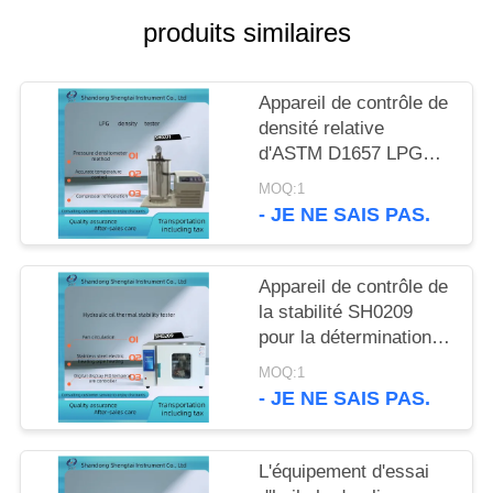
SITE
produits similaires
PRIVACY
Appareil de contrôle de
POLICY
densité relative
d'ASTM D1657 LPG
par réfrigération de
MOQ:1
compresseur
- JE NE SAIS PAS.
d'hydromètre de
pression
Appareil de contrôle de
la stabilité SH0209
pour la détermination
du type et de la
MOQ:1
formation d'huile
- JE NE SAIS PAS.
minérale
L'équipement d'essai