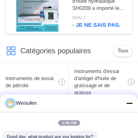
d'huile hydraulique
SH0209 a importé le
contrôleur de
MOQ:1
température de
- JE NE SAIS PAS.
l'affichage numérique
PID pour l'appareil de
contrôle de stabilité
Catégories populaires
thermique
Tous
Instruments d'essai
instruments de essai
d'antigel d'huile de
de pétrole
graissage et de
graisse
Weisufen
Équipement d'essai
Équipement d'essai
d'huile de
de gazole
2:38 AM
transformateur
Good day, what product are you looking for?