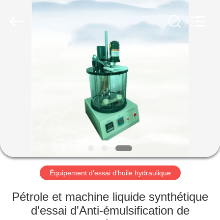
2026
Shandong
Shengtai
instrument
co.,ltd.
All
Rights
Reserved.
MAISON
PRODUITS
AU
SUJET
DE
NOUS
Équipement d'essai d'huile hydraulique
VISITE
Pétrole et machine liquide synthétique
D'USINE
d'essai d'Anti-émulsification de