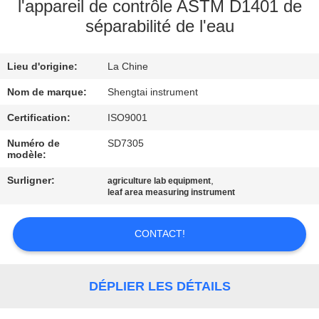
l'appareil de contrôle ASTM D1401 de
séparabilité de l'eau
CONTRÔLE
DE
Lieu d'origine:
La Chine
QUALITÉ
Nom de marque:
Shengtai instrument
CONTACTEZ-
Certification:
ISO9001
NOUS
Numéro de
SD7305
modèle:
Surligner:
,
agriculture lab equipment
DEMANDEZ
leaf area measuring instrument
UNE
CITATION
CONTACT!
PLAN
DÉPLIER LES DÉTAILS
DU