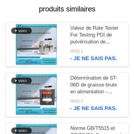
SITE
produits similaires
PRIVACY
Valeur de Rate Tester
POLICY
For Testing PDI de
pulvérisation de
particules du granule
MOQ:1
ST136 d'alimentation
- JE NE SAIS PAS.
de granule
Détermination de ST-
06D de graisse brute
en alimentation -
plaque de chauffage
MOQ:1
électrique avec la
- JE NE SAIS PAS.
vitesse de chauffage
rapide
Norme GB/T5515 et