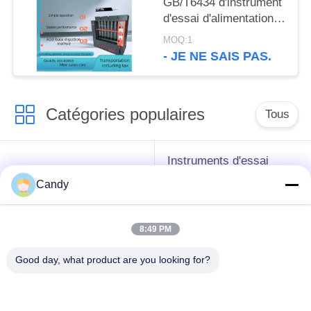
GB/T6434 d'instrument
d'essai d'alimentation
d'appareil de contrôle
MOQ:1
de fibres brutes
- JE NE SAIS PAS.
Catégories populaires
Tous
Instruments d'essai
instruments de essai
d'antigel d'huile de
Candy
de pétrole
graissage et de
graisse
8:49 PM
Équipement d'essai
Équipement d'essai
Good day, what product are you looking for?
d'huile de
de gazole
transformateur