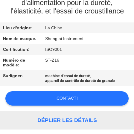
d'alimentation pour la dureté,
l'élasticité, et l'essai de croustillance
CONTRÔLE
DE
Lieu d'origine:
La Chine
QUALITÉ
Nom de marque:
Shengtai Instrument
CONTACTEZ-
Certification:
ISO9001
NOUS
Numéro de
ST-Z16
modèle:
Surligner:
,
machine d'essai de dureté
DEMANDEZ
appareil de contrôle de dureté de granule
UNE
CITATION
CONTACT!
PLAN
DÉPLIER LES DÉTAILS
DU