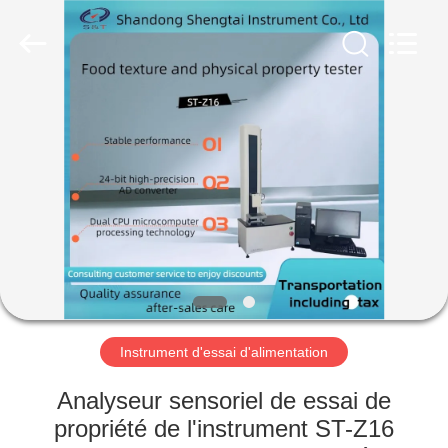
2026
Shandong
Shengtai
instrument
co.,ltd.
All
Rights
Reserved.
MAISON
PRODUITS
AU
SUJET
DE
NOUS
Instrument d'essai d'alimentation
VISITE
Analyseur sensoriel de essai de
D'USINE
propriété de l'instrument ST-Z16