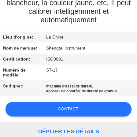
blancheur, la couleur jaune, etc. Il peut
calibrer intelligemment et
CONTRÔLE
automatiquement
DE
QUALITÉ
Lieu d'origine:
La Chine
Nom de marque:
Shengtai Instrument
CONTACTEZ-
Certification:
ISO9001
NOUS
Numéro de
ST-17
modèle:
DEMANDEZ
Surligner:
,
machine d'essai de dureté
UNE
appareil de contrôle de dureté de granule
CITATION
CONTACT!
PLAN
DU
DÉPLIER LES DÉTAILS