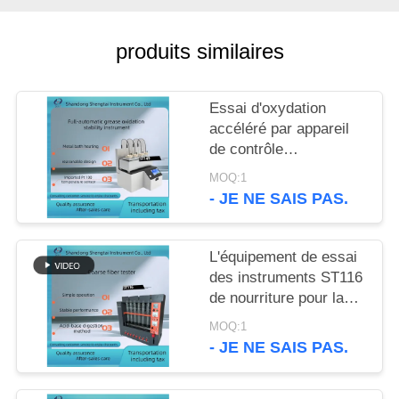
SITE
produits similaires
PRIVACY
POLICY
Essai d'oxydation
accéléré par appareil
de contrôle
automatique de
MOQ:1
stabilité d'oxydation
- JE NE SAIS PAS.
d'huile
L'équipement de essai
des instruments ST116
de nourriture pour la
détermination crue de
MOQ:1
fibre sont conformes
- JE NE SAIS PAS.
aux normes GB/T5515
et GB/T6434