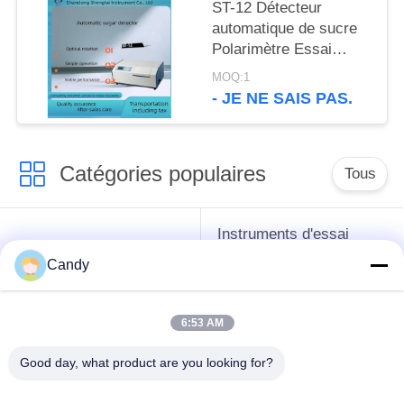
ST-12 Détecteur
automatique de sucre
Polarimètre Essai
sombre détectable
MOQ:1
- JE NE SAIS PAS.
Catégories populaires
Tous
Instruments d'essai
instruments de essai
d'antigel d'huile de
Candy
de pétrole
graissage et de
graisse
6:53 AM
Équipement d'essai
Équipement d'essai
Good day, what product are you looking for?
d'huile de
de gazole
transformateur