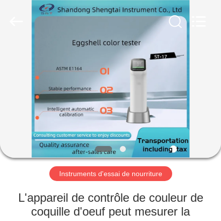
2026
Shandong
Shengtai
instrument
co.,ltd.
All
Rights
Reserved.
MAISON
PRODUITS
AU
SUJET
DE
NOUS
Instruments d'essai de nourriture
VISITE
L'appareil de contrôle de couleur de
D'USINE
coquille d'oeuf peut mesurer la