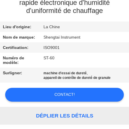
rapide électronique d'humidité
d'uniformité de chauffage
CONTRÔLE
DE
Lieu d'origine:
La Chine
QUALITÉ
Nom de marque:
Shengtai Instrument
CONTACTEZ-
Certification:
ISO9001
NOUS
Numéro de
ST-60
modèle:
Surligner:
,
machine d'essai de dureté
DEMANDEZ
appareil de contrôle de dureté de granule
UNE
CITATION
CONTACT!
PLAN
DÉPLIER LES DÉTAILS
DU