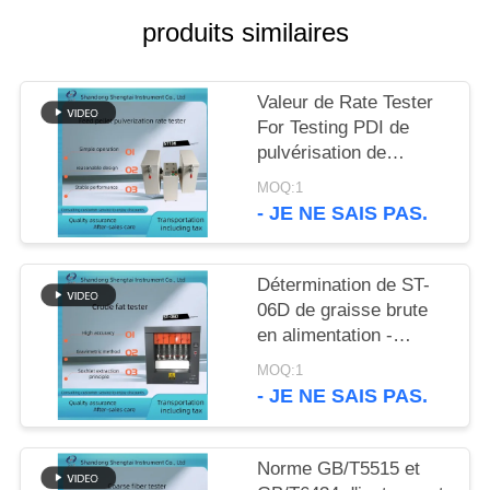
SITE
produits similaires
PRIVACY
Valeur de Rate Tester
POLICY
For Testing PDI de
pulvérisation de
particules du granule
MOQ:1
ST136 d'alimentation
- JE NE SAIS PAS.
de granule
Détermination de ST-
06D de graisse brute
en alimentation -
plaque de chauffage
MOQ:1
électrique avec la
- JE NE SAIS PAS.
vitesse de chauffage
rapide
Norme GB/T5515 et