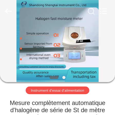
2026
Shandong
Shengtai
instrument
co.,ltd.
All
Rights
Reserved.
MAISON
PRODUITS
AU
SUJET
DE
NOUS
Instrument d'essai d'alimentation
VISITE
Mesure complètement automatique
D'USINE
d'halogène de série de St de mètre