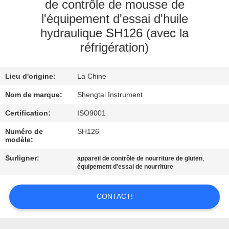
de contrôle de mousse de
l'équipement d'essai d'huile
CONTRÔLE
hydraulique SH126 (avec la
DE
réfrigération)
QUALITÉ
Lieu d'origine:
La Chine
CONTACTEZ-
Nom de marque:
Shengtai Instrument
NOUS
Certification:
ISO9001
Numéro de
SH126
DEMANDEZ
modèle:
UNE
Surligner:
,
appareil de contrôle de nourriture de gluten
CITATION
équipement d'essai de nourriture
CONTACT!
PLAN
DU