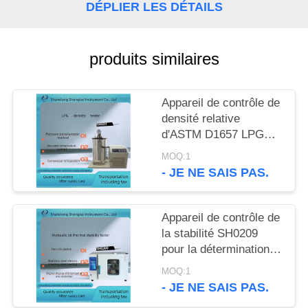
SITE
DÉPLIER LES DÉTAILS
PRIVACY
produits similaires
POLICY
Appareil de contrôle de
densité relative
d'ASTM D1657 LPG
par réfrigération de
MOQ:1
compresseur
- JE NE SAIS PAS.
d'hydromètre de
pression
Appareil de contrôle de
la stabilité SH0209
pour la détermination
du type et de la
MOQ:1
formation d'huile
- JE NE SAIS PAS.
minérale