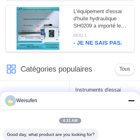
L'équipement d'essai
d'huile hydraulique
SH0209 a importé le
contrôleur de
MOQ:1
température de
- JE NE SAIS PAS.
l'affichage numérique
PID pour l'appareil de
contrôle de stabilité
Catégories populaires
thermique
Tous
Instruments d'essai
instruments de essai
d'antigel d'huile de
Weisufen
de pétrole
graissage et de
graisse
4:31 AM
Équipement d'essai
Équipement d'essai
Good day, what product are you looking for?
d'huile de