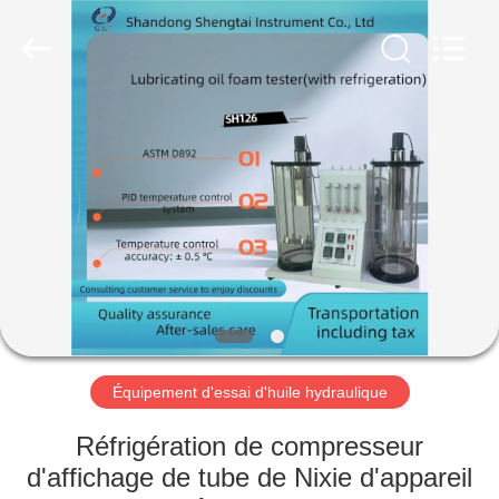
2026
Shandong
Shengtai
instrument
co.,ltd.
All
Rights
Reserved.
MAISON
PRODUITS
AU
SUJET
DE
NOUS
Équipement d'essai d'huile hydraulique
VISITE
Réfrigération de compresseur
D'USINE
d'affichage de tube de Nixie d'appareil