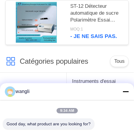
ST-12 Détecteur
automatique de sucre
Polarimètre Essai
sombre détectable
MOQ:1
- JE NE SAIS PAS.
Catégories populaires
Tous
Instruments d'essai
instruments de essai
d'antigel d'huile de
wangli
de pétrole
graissage et de
graisse
9:34 AM
Équipement d'essai
Équipement d'essai
Good day, what product are you looking for?
d'huile de
de gazole
transformateur