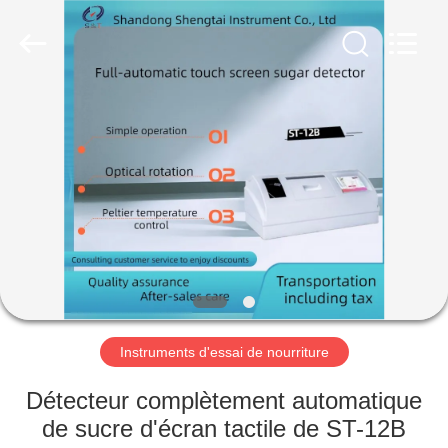
2026
Shandong
Shengtai
instrument
co.,ltd.
All
Rights
Reserved.
MAISON
PRODUITS
AU
SUJET
DE
NOUS
Instruments d'essai de nourriture
VISITE
Détecteur complètement automatique
D'USINE
de sucre d'écran tactile de ST-12B