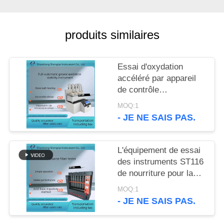
SITE
produits similaires
PRIVACY
POLICY
Essai d'oxydation
accéléré par appareil
de contrôle
automatique de
MOQ:1
stabilité d'oxydation
- JE NE SAIS PAS.
d'huile
L'équipement de essai
des instruments ST116
de nourriture pour la
détermination crue de
MOQ:1
fibre sont conformes
- JE NE SAIS PAS.
aux normes GB/T5515
et GB/T6434