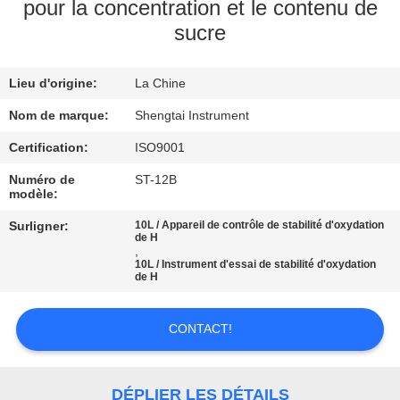
pour la concentration et le contenu de
sucre
CONTRÔLE
DE
Lieu d'origine:
La Chine
QUALITÉ
Nom de marque:
Shengtai Instrument
CONTACTEZ-
Certification:
ISO9001
NOUS
Numéro de
ST-12B
modèle:
Surligner:
10L / Appareil de contrôle de stabilité d'oxydation
DEMANDEZ
de H
,
UNE
10L / Instrument d'essai de stabilité d'oxydation
de H
CITATION
CONTACT!
PLAN
DU
DÉPLIER LES DÉTAILS