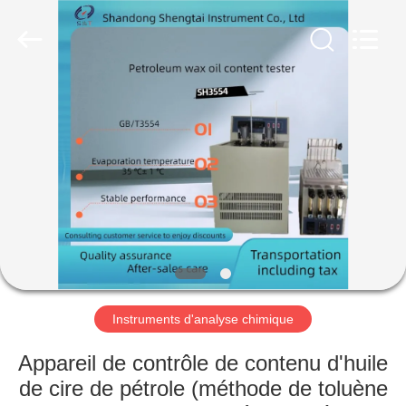
2026
Shandong
Shengtai
instrument
co.,ltd.
All
Rights
Reserved.
MAISON
PRODUITS
AU
SUJET
DE
NOUS
Instruments d'analyse chimique
VISITE
Appareil de contrôle de contenu d'huile
D'USINE
de cire de pétrole (méthode de toluène