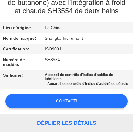
de butanone) avec l'intégration à froid
et chaude SH3554 de deux bains
CONTRÔLE
DE
Lieu d'origine:
La Chine
QUALITÉ
Nom de marque:
Shengtai Instrument
CONTACTEZ-
Certification:
ISO9001
NOUS
Numéro de
SH3554
modèle:
Surligner:
Appareil de contrôle d'indice d'acidité de
DEMANDEZ
lubrifiants
,
Appareil de contrôle d'indice d'acidité de pétrole
UNE
CITATION
CONTACT!
PLAN
DÉPLIER LES DÉTAILS
DU