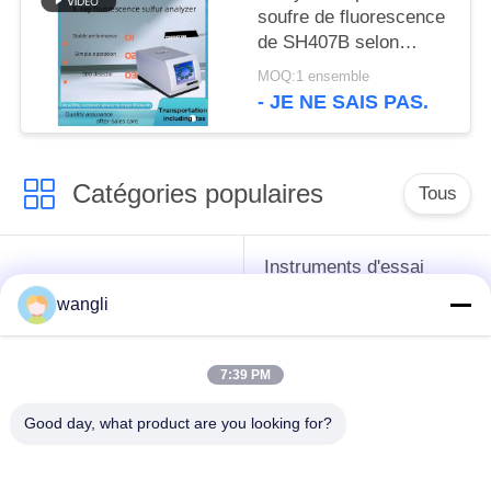
soufre de fluorescence
de SH407B selon
ASTM D4294 et GB/T
MOQ:1 ensemble
11140-1989
- JE NE SAIS PAS.
Catégories populaires
Tous
Instruments d'essai
instruments de essai
d'antigel d'huile de
wangli
de pétrole
graissage et de
graisse
7:39 PM
Équipement d'essai
Équipement d'essai
Good day, what product are you looking for?
d'huile de
de gazole
transformateur