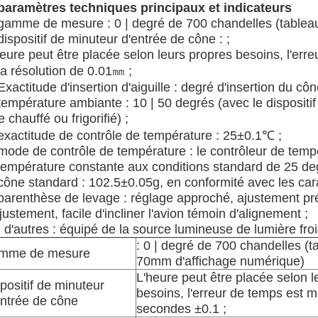
. paramètres techniques principaux et indicateurs
 gamme de mesure : 0 | degré de 700 chandelles (tablea
dispositif de minuteur d'entrée de cône : ;
eure peut être placée selon leurs propres besoins, l'err
la résolution de 0.01㎜ ;
Exactitude d'insertion d'aiguille : degré d'insertion du côn
température ambiante : 10 | 50 degrés (avec le dispositif
e chauffé ou frigorifié) ;
 exactitude de contrôle de température : 25±0.1℃ ;
 mode de contrôle de température : le contrôleur de temp
 température constante aux conditions standard de 25 de
 cône standard : 102.5±0.05g, en conformité avec les car
 parenthèse de levage : réglage approché, ajustement p
justement, facile d'incliner l'avion témoin d'alignement ;
 d'autres : équipé de la source lumineuse de lumière froide
: 0 | degré de 700 chandelles (t
mme de mesure
70mm d'affichage numérique)
L'heure peut être placée selon l
spositif de minuteur
besoins, l'erreur de temps est m
entrée de cône
secondes ±0.1 ;