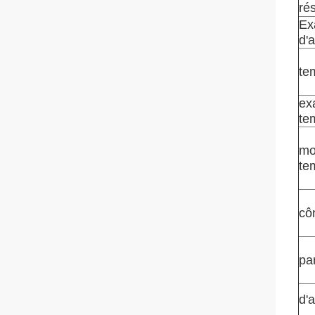
ré
Ex
d'a
te
ex
te
mo
te
cô
pa
d'