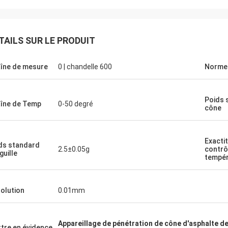
TAILS SUR LE PRODUIT
îne de mesure
0 | chandelle 600
Norme
Poids 
îne de Temp
0-50 degré
cône
Exacti
ds standard
2.5±0.05g
contrô
guille
tempér
olution
0.01mm
Appareillage de pénétration de cône d'asphalte d
tre en évidence