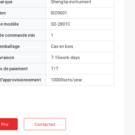
marque
Shengtai instrument
ion
ISO9001
e modèle
SD-2801C
 de commande min
1
'emballage
Cas en bois
ivraison
7-15work-days
s de paiement
T/T
 d'approvisionnement
10000sets/year
 Prix
Contactez