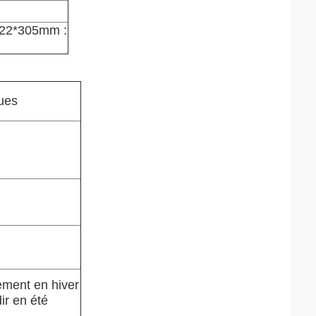
*322*305mm :
ues
ement en hiver
dir en été