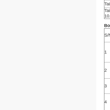
Ta
Ta
10
Bo
S/
1
2
3
4