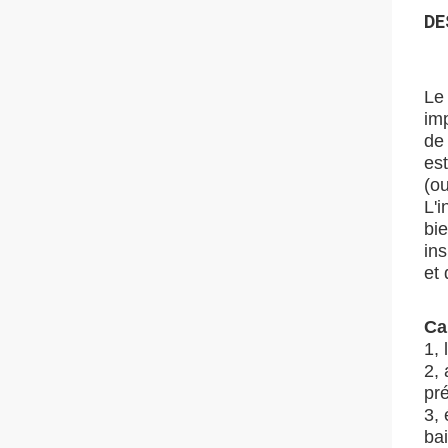
DE
Le
im
de 
est
(ou
L'i
bi
ins
et 
Ca
1, 
2, 
pré
3,
ba