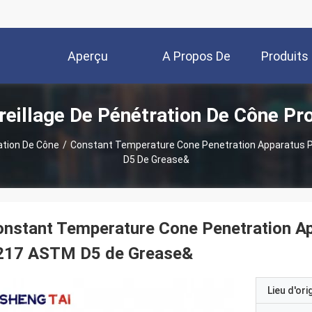
Aperçu
A Propos De
Produits
eillage De Pénétration De Cône Pr
Nous
ation De Cône
/
Constant Temperature Cone Penetration Apparatus 
D5 De Grease&
nstant Temperature Cone Penetration Ap
217 ASTM D5 de Grease&
Lieu d'ori