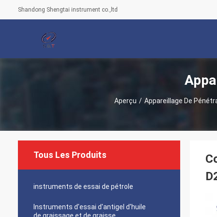
Shandong Shengtai instrument co.,ltd
Appar
Aperçu
/
Appareillage De Pénétr
Tous Les Produits
Co
D
instruments de essai de pétrole
Instruments d'essai d'antigel d'huile
de graissage et de graisse