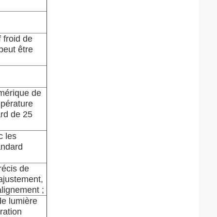
 froid de
peut être
umérique de
mpérature
ard de 25
c les
andard
récis de
ajustement,
'alignement ;
de lumière
ération