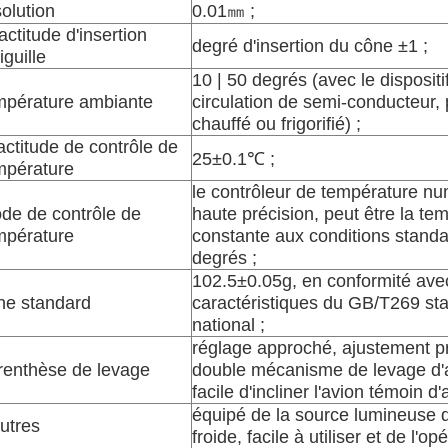
solution
0.01㎜ ;
actitude d'insertion
degré d'insertion du cône ±1 ;
iguille
10 | 50 degrés (avec le dispositif
mpérature ambiante
circulation de semi-conducteur, 
chauffé ou frigorifié) ;
actitude de contrôle de
25±0.1℃ ;
mpérature
le contrôleur de température n
de de contrôle de
haute précision, peut être la te
mpérature
constante aux conditions stand
degrés ;
102.5±0.05g, en conformité ave
ne standard
caractéristiques du GB/T269 st
national ;
réglage approché, ajustement p
renthèse de levage
double mécanisme de levage d'
facile d'incliner l'avion témoin d
équipé de la source lumineuse 
autres
froide, facile à utiliser et de l'op