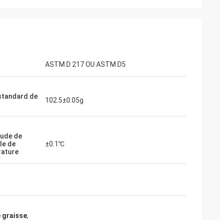
ASTM D 217 OU ASTM D5
standard de
102.5±0.05g
tude de
le de
±0.1℃
ature
e graisse
,