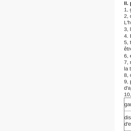
II
1,
2, 
L'h
3, 
4. 
5, 
êtr
6,
7,
la
8,
9,
d'a
10,
ga
di
d'