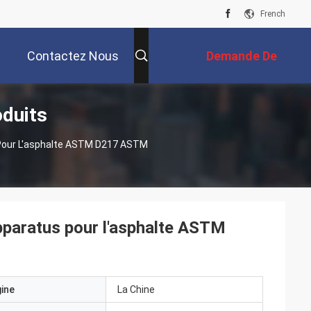
French
Contactez Nous
Demande De
oduits
Soumission
Pour L'asphalte ASTM D217 ASTM
paratus pour l'asphalte ASTM
gine
La Chine