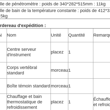
ille de pénétromètre : poids de 340*282*515mm : 11kg
ille de bain de la température constante : poids de 412
.5kg
rdereau d'expédition :
N
Nom
Unité
Quantité
Remarq
Centre serveur
placez
1
d'instrument
Corps vertébral
morceau
1
standard
Boîte témoin standard
morceau
1
Chauffage et bain
Échauff
thermostatique de
placez
1
et refroi
refroidissement