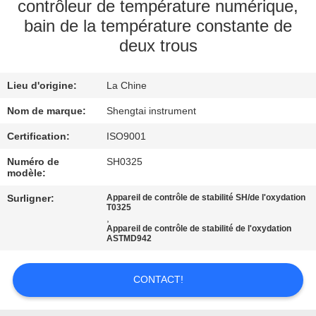
contrôleur de température numérique,
bain de la température constante de
CONTRÔLE
deux trous
DE
QUALITÉ
Lieu d'origine:
La Chine
Nom de marque:
Shengtai instrument
CONTACTEZ-
Certification:
ISO9001
NOUS
Numéro de
SH0325
modèle:
DEMANDEZ
Surligner:
Appareil de contrôle de stabilité SH/de l'oxydation
UNE
T0325
,
CITATION
Appareil de contrôle de stabilité de l'oxydation
ASTMD942
PLAN
CONTACT!
DU