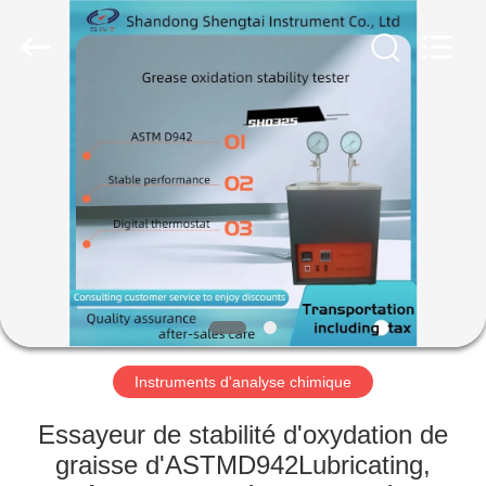
2026
Shandong
Shengtai
instrument
co.,ltd.
All
Rights
Reserved.
MAISON
PRODUITS
AU
SUJET
DE
NOUS
Instruments d'analyse chimique
VISITE
Essayeur de stabilité d'oxydation de
D'USINE
graisse d'ASTMD942Lubricating,