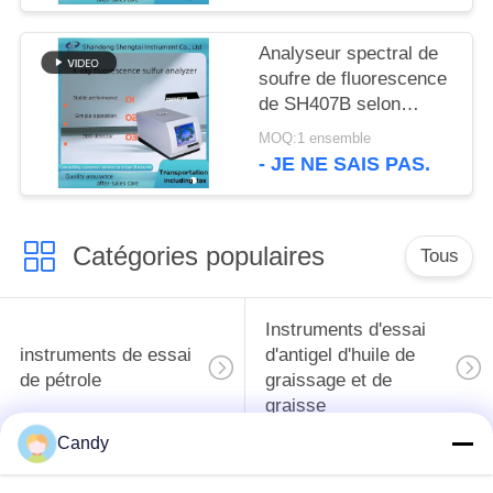
Analyseur spectral de
soufre de fluorescence
de SH407B selon
ASTM D4294 et GB/T
MOQ:1 ensemble
11140-1989
- JE NE SAIS PAS.
Catégories populaires
Tous
Instruments d'essai
instruments de essai
d'antigel d'huile de
de pétrole
graissage et de
graisse
Candy
Équipement d'essai
Équipement d'essai