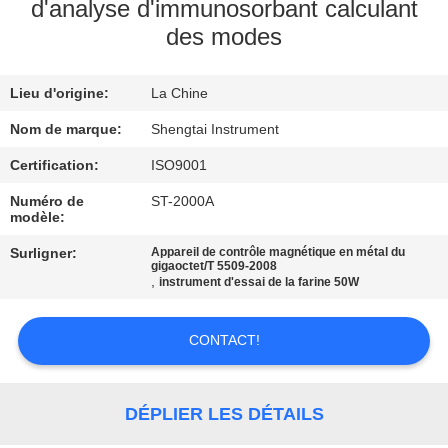
d'analyse d'immunosorbant calculant
des modes
CONTRÔLE
DE
Lieu d'origine:
La Chine
QUALITÉ
Nom de marque:
Shengtai Instrument
CONTACTEZ-
Certification:
ISO9001
NOUS
Numéro de
ST-2000A
modèle:
Surligner:
Appareil de contrôle magnétique en métal du
DEMANDEZ
gigaoctet/T 5509-2008
,
instrument d'essai de la farine 50W
UNE
CITATION
CONTACT!
PLAN
DÉPLIER LES DÉTAILS
DU