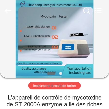
2026
Shandong
Shengtai
instrument
co.,ltd.
All
Rights
Reserved.
MAISON
PRODUITS
AU
SUJET
DE
NOUS
Instrument d'essai de farine
VISITE
L'appareil de contrôle de mycotoxine
D'USINE
de ST-2000A enzyme-a lié des riches