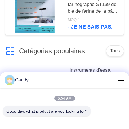
farinographe ST139 de
blé de farine de la pâte
de rhéologie
MOQ:1
d'instrument
- JE NE SAIS PAS.
électronique de
détection
Catégories populaires
Tous
Instruments d'essai
instruments de essai
d'antigel d'huile de
Candy
de pétrole
graissage et de
graisse
5:54 AM
Équipement d'essai
Équipement d'essai
Good day, what product are you looking for?
d'huile de
de gazole
transformateur