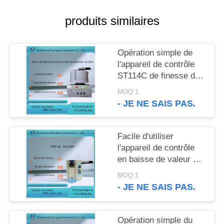
SITE
produits similaires
PRIVACY
POLICY
Opération simple de
l'appareil de contrôle
ST114C de finesse de
poudre d'inspection de
MOQ:1
grain et d'huile
- JE NE SAIS PAS.
Facile d'utiliser
l'appareil de contrôle
en baisse de valeur de
grain pour la farine de
MOQ:1
blé et la farine ST006
- JE NE SAIS PAS.
Opération simple du