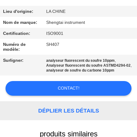
CONTRÔLE
Lieu d'origine:
LA CHINE
DE
Nom de marque:
Shengtai instrument
QUALITÉ
Certification:
ISO9001
Numéro de
SH407
modèle:
CONTACTEZ-
NOUS
Surligner:
,
analyseur fluorescent du soufre 10ppm
,
Analyseur fluorescent du soufre ASTMD4294-02
analyseur de soufre du carbone 10ppm
DEMANDEZ
CONTACT!
UNE
CITATION
DÉPLIER LES DÉTAILS
PLAN
DU
produits similaires