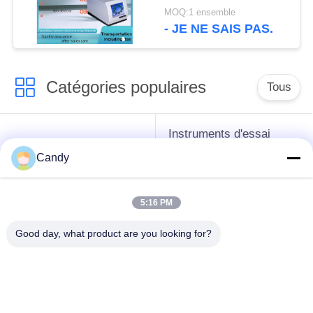
ASTM D4294 et GB/T
MOQ:1 ensemble
11140-1989
- JE NE SAIS PAS.
Catégories populaires
Tous
Instruments d'essai
instruments de essai
d'antigel d'huile de
Candy
de pétrole
graissage et de
graisse
5:16 PM
Équipement d'essai
Équipement d'essai
Good day, what product are you looking for?
d'huile de
de gazole
transformateur
Instruments
Instrument d'essai