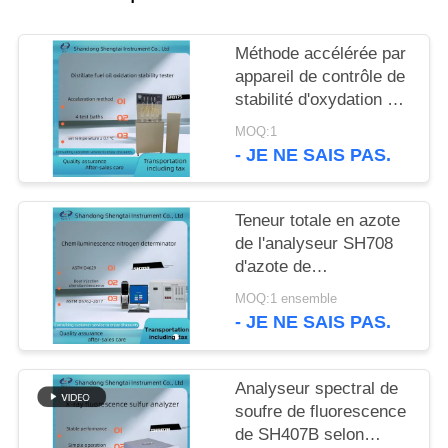
SITE
Méthode accélérée par
PRIVACY
appareil de contrôle de
stabilité d'oxydation de
POLICY
fioul de distillat d'ASTM
MOQ:1
D2274
- JE NE SAIS PAS.
Teneur totale en azote
de l'analyseur SH708
d'azote de
chimiluminescence
MOQ:1 ensemble
- JE NE SAIS PAS.
Analyseur spectral de
soufre de fluorescence
de SH407B selon