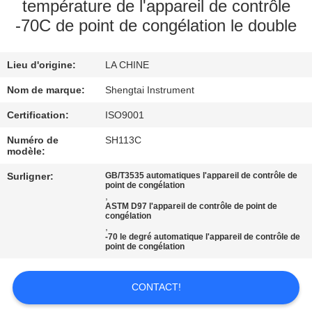
température de l'appareil de contrôle
-70C de point de congélation le double
CONTRÔLE
DE
Lieu d'origine:
LA CHINE
QUALITÉ
Nom de marque:
Shengtai Instrument
CONTACTEZ-
Certification:
ISO9001
NOUS
Numéro de
SH113C
modèle:
Surligner:
GB/T3535 automatiques l'appareil de contrôle de
DEMANDEZ
point de congélation
,
UNE
ASTM D97 l'appareil de contrôle de point de
congélation
CITATION
,
-70 le degré automatique l'appareil de contrôle de
point de congélation
PLAN
CONTACT!
DU