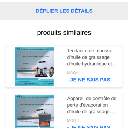
SITE
DÉPLIER LES DÉTAILS
PRIVACY
POLICY
produits similaires
Tendance de mousse
d'huile de graissage
d'huile hydraulique et
appareil de contrôle
MOQ:1
ASTM D892 de stabilité
- JE NE SAIS PAS.
de la mousse
Appareil de contrôle de
perte d'évaporation
d'huile de graissage
d'ASTM D972 à toute
MOQ:1
température entre le ℃
- JE NE SAIS PAS.