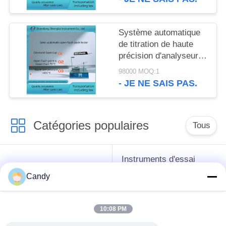
99 - 150
Système automatique
de titration de haute
précision d'analyseur
d'azote de ST115C
98000 MOQ:1
kjeldahl
- JE NE SAIS PAS.
Catégories populaires
Tous
Instruments d'essai
instruments de essai
d'antigel d'huile de
Candy
de pétrole
graissage et de
graisse
10:08 PM
Équipement d'essai