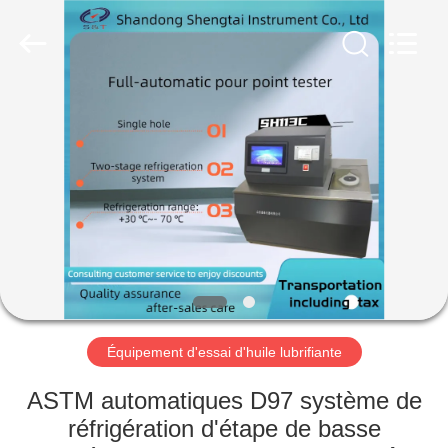
2026
Shandong
Shengtai
instrument
co.,ltd.
All
Rights
Reserved.
MAISON
PRODUITS
AU
SUJET
DE
NOUS
Équipement d'essai d'huile lubrifiante
VISITE
ASTM automatiques D97 système de
D'USINE
réfrigération d'étape de basse