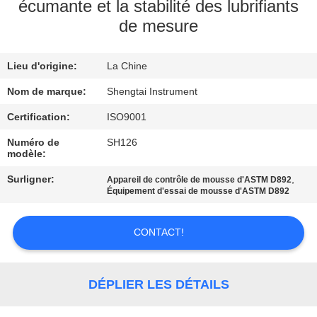
écumante et la stabilité des lubrifiants
de mesure
CONTRÔLE
DE
Lieu d'origine:
La Chine
QUALITÉ
Nom de marque:
Shengtai Instrument
CONTACTEZ-
Certification:
ISO9001
NOUS
Numéro de
SH126
modèle:
Surligner:
,
Appareil de contrôle de mousse d'ASTM D892
DEMANDEZ
Équipement d'essai de mousse d'ASTM D892
UNE
CITATION
CONTACT!
PLAN
DÉPLIER LES DÉTAILS
DU