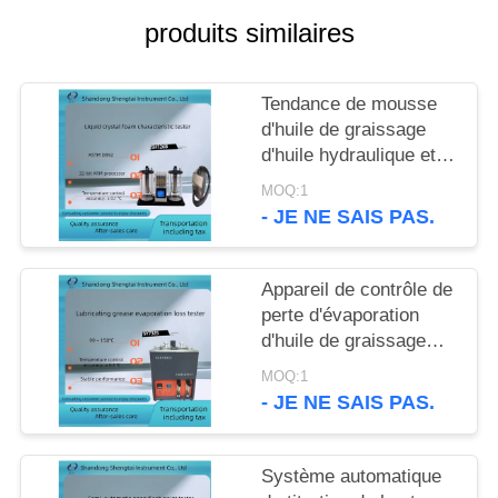
SITE
produits similaires
PRIVACY
Tendance de mousse
POLICY
d'huile de graissage
d'huile hydraulique et
appareil de contrôle
MOQ:1
ASTM D892 de stabilité
- JE NE SAIS PAS.
de la mousse
Appareil de contrôle de
perte d'évaporation
d'huile de graissage
d'ASTM D972 à toute
MOQ:1
température entre le ℃
- JE NE SAIS PAS.
99 - 150
Système automatique