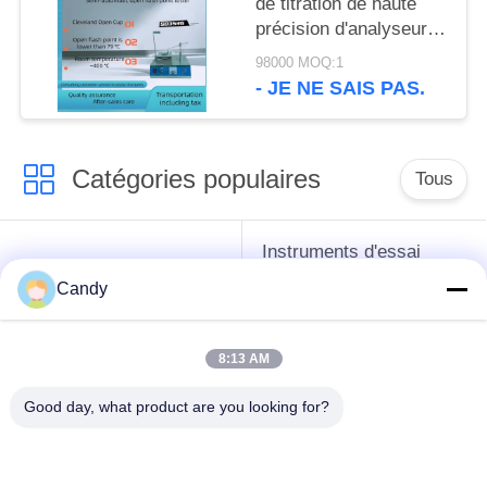
de titration de haute
précision d'analyseur
d'azote de ST115C
98000 MOQ:1
kjeldahl
- JE NE SAIS PAS.
Catégories populaires
Tous
Instruments d'essai
instruments de essai
d'antigel d'huile de
Candy
de pétrole
graissage et de
graisse
8:13 AM
Équipement d'essai
Équipement d'essai
Good day, what product are you looking for?
d'huile de
de gazole
transformateur