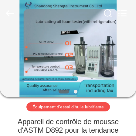
2026
Shandong
Shengtai
instrument
co.,ltd.
All
Rights
Reserved.
MAISON
PRODUITS
AU
SUJET
DE
NOUS
Équipement d'essai d'huile lubrifiante
VISITE
Appareil de contrôle de mousse
D'USINE
d'ASTM D892 pour la tendance