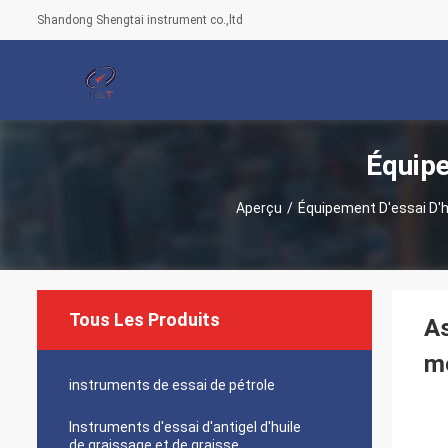
Shandong Shengtai instrument co.,ltd
Équipe
Aperçu
/
Équipement D'essai D'h
Tous Les Produits
As
mé
instruments de essai de pétrole
Instruments d'essai d'antigel d'huile
de graissage et de graisse