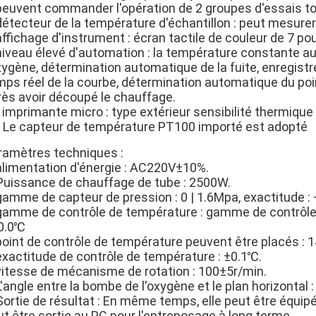
 peuvent commander l'opération de 2 groupes d'essais to
détecteur de la température d'échantillon : peut mesurer
affichage d'instrument : écran tactile de couleur de 7 pouc
 niveau élevé d'automation : la température constante 
oxygène, détermination automatique de la fuite, enregis
mps réel de la courbe, détermination automatique du poin
rès avoir découpé le chauffage.
 imprimante micro : type extérieur sensibilité thermique 
. Le capteur de température PT100 importé est adopté
ramètres techniques :
 alimentation d'énergie : AC220V±10%.
 Puissance de chauffage de tube : 2500W.
gamme de capteur de pression : 0 | 1.6Mpa, exactitude : 
 gamme de contrôle de température : gamme de contrôle
0.0℃
 point de contrôle de température peuvent être placés : 
 exactitude de contrôle de température : ±0.1℃.
 vitesse de mécanisme de rotation : 100±5r/min.
L'angle entre la bombe de l'oxygène et le plan horizontal :
Sortie de résultat : En même temps, elle peut être équipé
ut être sortie au PC pour l'entreposage à long terme