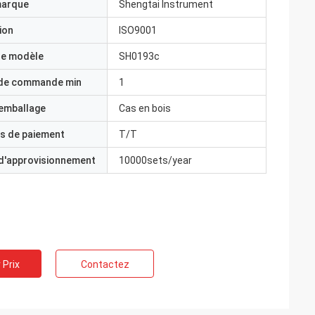
marque
Shengtai Instrument
ion
ISO9001
e modèle
SH0193c
 de commande min
1
'emballage
Cas en bois
s de paiement
T/T
 d'approvisionnement
10000sets/year
 Prix
Contactez