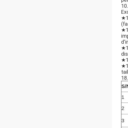
10.
Exc
★11
(fa
★1
im
d'
★1
dis
★1
★1
ta
18.
S/
1
2
3