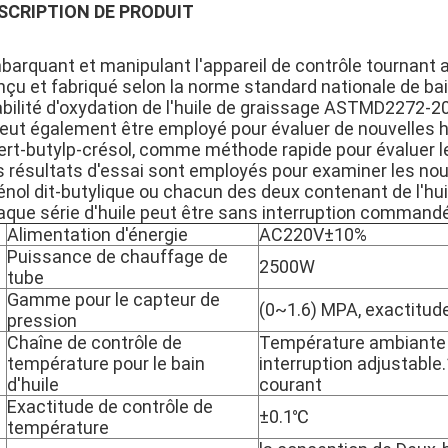
SCRIPTION DE PRODUIT
barquant et manipulant l'appareil de contrôle tournant
nçu et fabriqué selon la norme standard nationale de ba
abilité d'oxydation de l'huile de graissage ASTMD2272-20
 peut également être employé pour évaluer de nouvelles h
ert-butylp-crésol, comme méthode rapide pour évaluer leu
 résultats d'essai sont employés pour examiner les nouvea
nol dit-butylique ou chacun des deux contenant de l'huil
aque série d'huile peut être sans interruption command
Alimentation d'énergie
AC220V±10%
Puissance de chauffage de
2500W
tube
Gamme pour le capteur de
(0~1.6) MPA, exactitud
pression
Chaîne de contrôle de
Température ambiante
température pour le bain
interruption adjustabl
d'huile
courant
Exactitude de contrôle de
±0.1℃
température