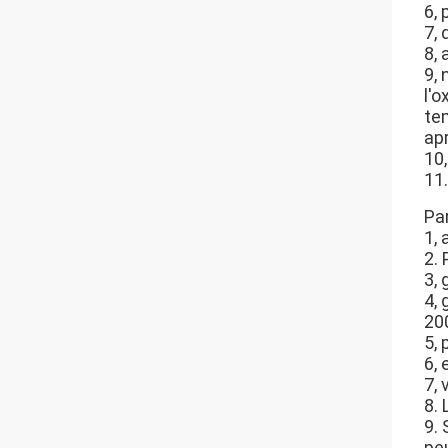
6,
7, 
8, 
9,
l'
te
ap
10,
11
Pa
1,
2.
3, 
4,
20
5,
6,
7,
8. 
9. 
pe