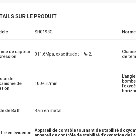
TAILS SUR LE PRODUIT
dèle
SH0193C
Norme
me de capteur
Chaîne
0 | 1.6Mpa, exactitude : + ‰ 2.
pression
de tem
L'angle
esse de
bombe
anisme de
100±5r/min.
l'oxygè
ation
horizo
e de Bath
Bain en métal
Appareil de contrôle tournant de stabilité d'oxyda
tre en évidence
appareil de contrôle de stabilité d'oxydation de l