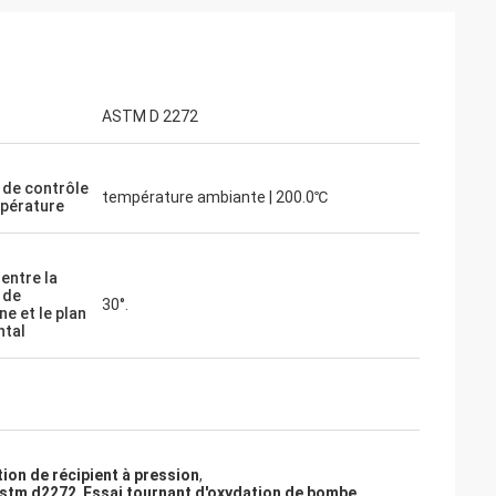
ASTM D 2272
 de contrôle
température ambiante | 200.0℃
pérature
 entre la
 de
30°.
ne et le plan
ntal
tion de récipient à pression
,
'astm d2272
,
Essai tournant d'oxydation de bombe