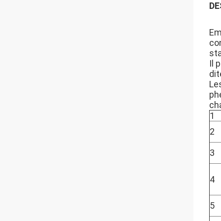
DE
Em
co
st
Il
dit
Les
phé
ch
1
2
3
4
5