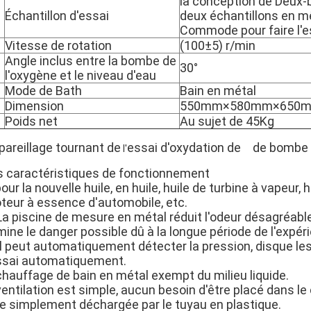
la conception de Deux-
Échantillon d'essai
deux échantillons en 
Commode pour faire l'es
Vitesse de rotation
(100±5) r/min
Angle inclus entre la bombe de
30°
l'oxygène et le niveau d'eau
Mode de Bath
Bain en métal
Dimension
550mm×580mm×650
Poids net
Au sujet de 45Kg
pareillage tournant de
essai
d'
oxydation
de
de bombe 
l'
s caractéristiques de fonctionnement
pour la nouvelle huile, en huile, huile de turbine à vapeur, 
teur à essence d'automobile, etc.
La piscine de mesure en métal réduit l'odeur désagréable
mine le danger possible dû à la longue période de l'expér
Il peut automatiquement détecter la pression, disque les
essai automatiquement.
chauffage de bain en métal exempt du milieu liquide.
ventilation est simple, aucun besoin d'être placé dans le
re simplement déchargée par le tuyau en plastique.