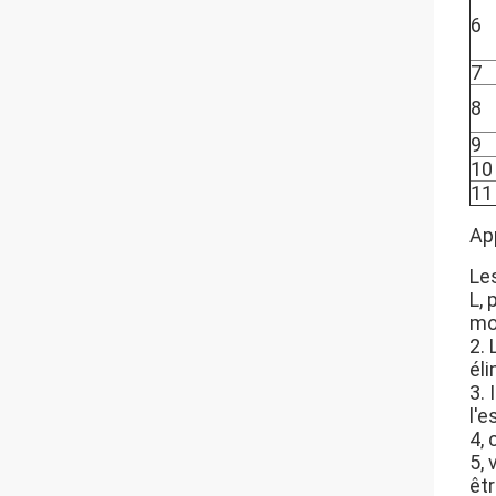
6
7
8
9
10
11
Ap
Le
L, 
mo
2. 
éli
3. 
l'
4, 
5, 
êt