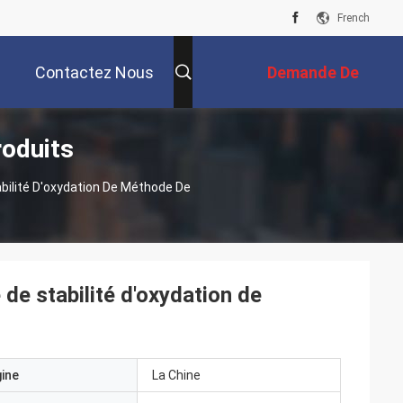
French
Contactez Nous
Demande De
roduits
Soumission
bilité D'oxydation De Méthode De
de stabilité d'oxydation de
gine
La Chine