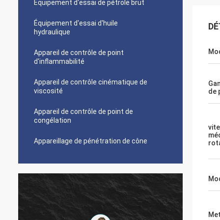
Équipement d'essai de pétrole brut
Équipement d'essai d'huile
DÉ
hydraulique
Mo
Appareil de contrôle de point
d'inflammabilité
Appareil de contrôle cinématique de
Gam
viscosité
de 
Appareil de contrôle de point de
congélation
vit
méc
Appareillage de pénétration de cône
rot
Mod
Met