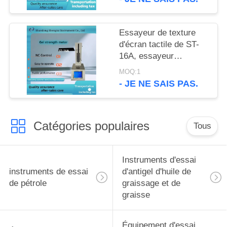
en 2020
Essayeur de texture
d'écran tactile de ST-
16A, essayeur
médicinal de
MOQ:1
concentration de
- JE NE SAIS PAS.
gélatine, une opération
de clic
Catégories populaires
Tous
Instruments d'essai
instruments de essai
d'antigel d'huile de
de pétrole
graissage et de
graisse
Équipement d'essai