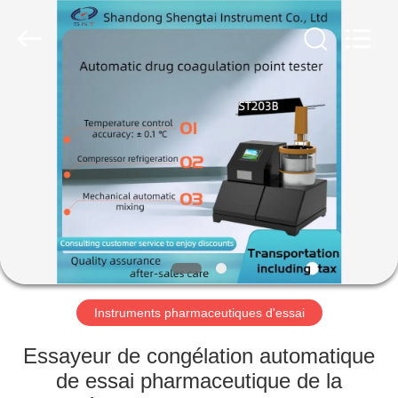
2026
Shandong
Shengtai
instrument
co.,ltd.
All
Rights
Reserved.
MAISON
PRODUITS
AU
SUJET
DE
NOUS
Instruments pharmaceutiques d'essai
VISITE
Essayeur de congélation automatique
D'USINE
de essai pharmaceutique de la