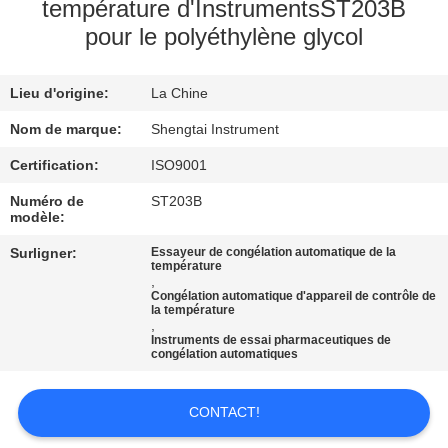
température d'InstrumentsST203B
pour le polyéthylène glycol
CONTRÔLE
DE
Lieu d'origine:
La Chine
QUALITÉ
Nom de marque:
Shengtai Instrument
CONTACTEZ-
Certification:
ISO9001
NOUS
Numéro de
ST203B
modèle:
Surligner:
Essayeur de congélation automatique de la
DEMANDEZ
température
,
UNE
Congélation automatique d'appareil de contrôle de
la température
CITATION
,
Instruments de essai pharmaceutiques de
congélation automatiques
PLAN
CONTACT!
DU