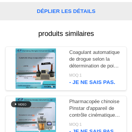
SITE
DÉPLIER LES DÉTAILS
PRIVACY
POLICY
produits similaires
Coagulant automatique
de drogue selon la
détermination de point
de congélation USP40
MOQ:1
651
- JE NE SAIS PAS.
Pharmacopée chinoise
Pinstar d'appareil de
contrôle cinématique
automatique de
MOQ:1
viscosité de ST204B
- JE NE SAIS PAS.