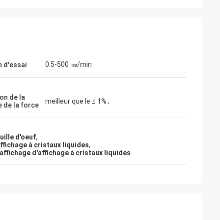
0.5-500 ㎜/min
e d'essai
on de la
meilleur que le ± 1% ;
 de la force
ille d'oeuf
,
ffichage à cristaux liquides
,
affichage d'affichage à cristaux liquides