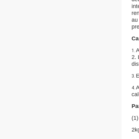
int
re
au
pre
Ca
A
1.
2. 
dis
E
3.
A
4.
ca
Pa
(1
2kg