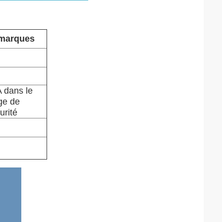
marques
 dans le
ge de
urité