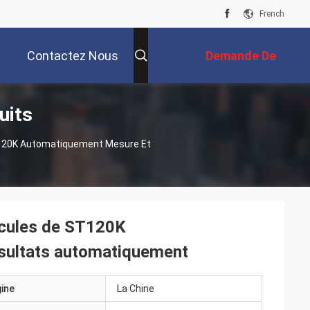
French
Contactez Nous
Demande De
uits
Soumission
T120K Automatiquement Mesure Et
icules de ST120K
ésultats automatiquement
gine
La Chine