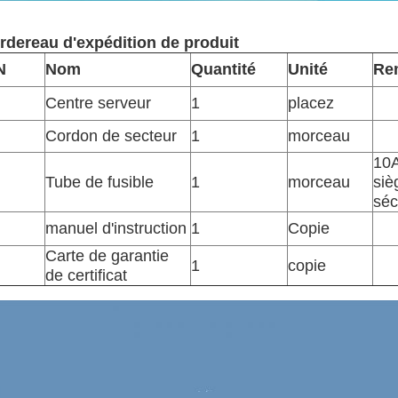
rdereau d'expédition de produit
N
Nom
Quantité
Unité
Re
Centre serveur
1
placez
Cordon de secteur
1
morceau
10A
Tube de fusible
1
morceau
siè
séc
manuel d'instruction
1
Copie
Carte de garantie
1
copie
de certificat