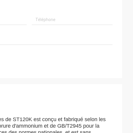
les de ST120K est conçu et fabriqué selon les
lorure d'ammonium et de GB/T2945 pour la
ces des normes nationales, et est sans