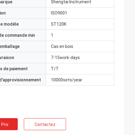
marque
Shengtai Instrument
ion
ISO9001
e modèle
ST120K
 de commande min
1
'emballage
Cas en bois
ivraison
7-15work-days
s de paiement
T/T
 d'approvisionnement
10000sets/year
 Prix
Contactez