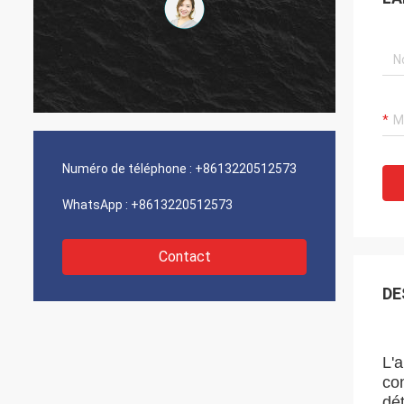
Numéro de téléphone :
+8613220512573
WhatsApp :
+8613220512573
Contact
DE
L'
co
dé