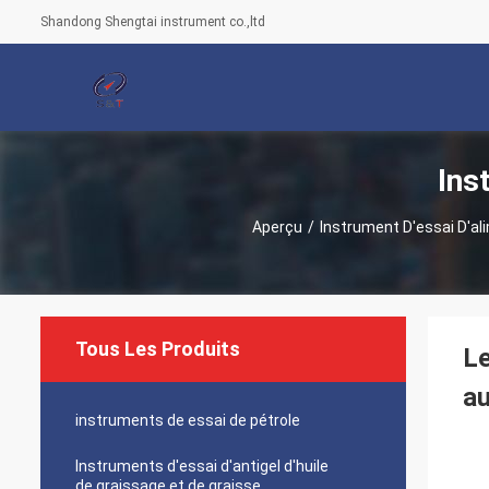
Shandong Shengtai instrument co.,ltd
Ins
Aperçu
/
Instrument D'essai D'al
Tous Les Produits
Le
au
instruments de essai de pétrole
Instruments d'essai d'antigel d'huile
de graissage et de graisse