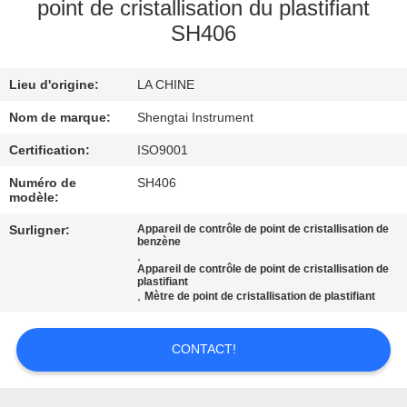
point de cristallisation du plastifiant
SH406
CONTRÔLE
DE
Lieu d'origine:
LA CHINE
QUALITÉ
Nom de marque:
Shengtai Instrument
CONTACTEZ-
Certification:
ISO9001
NOUS
Numéro de
SH406
modèle:
Surligner:
Appareil de contrôle de point de cristallisation de
DEMANDEZ
benzène
,
UNE
Appareil de contrôle de point de cristallisation de
plastifiant
CITATION
,
Mètre de point de cristallisation de plastifiant
CONTACT!
PLAN
DU