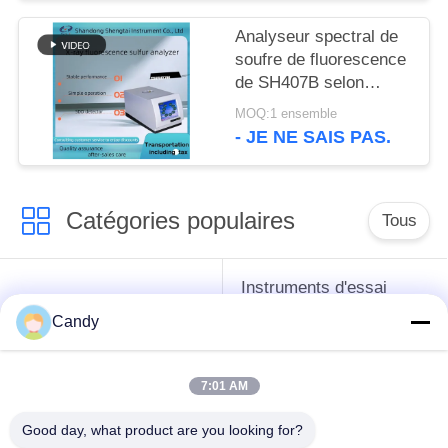
Analyseur spectral de
soufre de fluorescence
de SH407B selon
ASTM D4294 et GB/T
MOQ:1 ensemble
11140-1989
- JE NE SAIS PAS.
Catégories populaires
Tous
Instruments d'essai
instruments de essai
d'antigel d'huile de
Candy
de pétrole
graissage et de
graisse
7:01 AM
Équipement d'essai
Équipement d'essai
Good day, what product are you looking for?
d'huile de