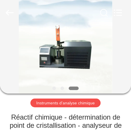
2026
Shandong
Shengtai
instrument
co.,ltd.
All
Rights
Reserved.
MAISON
PRODUITS
AU
SUJET
DE
NOUS
Instruments d'analyse chimique
VISITE
Réactif chimique - détermination de
D'USINE
point de cristallisation - analyseur de