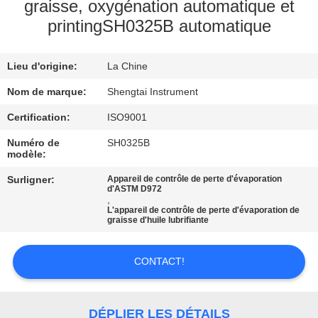
graisse, oxygénation automatique et
printingSH0325B automatique
CONTRÔLE
DE
Lieu d'origine:
La Chine
QUALITÉ
Nom de marque:
Shengtai Instrument
CONTACTEZ-
Certification:
ISO9001
NOUS
Numéro de
SH0325B
modèle:
Surligner:
Appareil de contrôle de perte d'évaporation
DEMANDEZ
d'ASTM D972
,
UNE
L'appareil de contrôle de perte d'évaporation de
graisse d'huile lubrifiante
CITATION
CONTACT!
PLAN
DU
DÉPLIER LES DÉTAILS