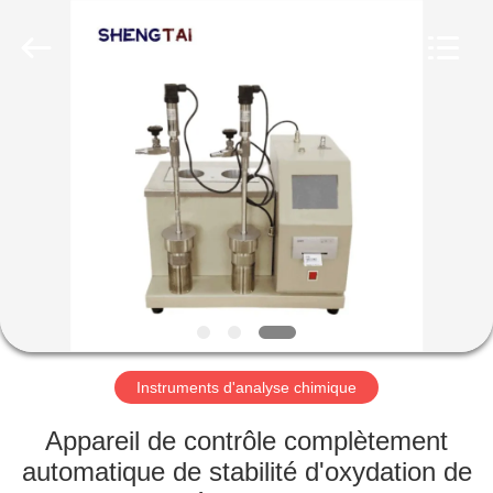
2026
Shandong
Shengtai
instrument
co.,ltd.
All
Rights
Reserved.
MAISON
PRODUITS
AU
SUJET
DE
NOUS
Instruments d'analyse chimique
VISITE
Appareil de contrôle complètement
D'USINE
automatique de stabilité d'oxydation de