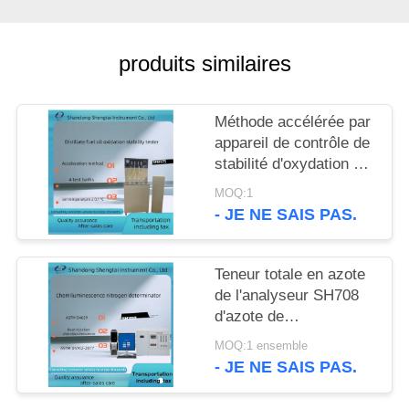
SITE
produits similaires
PRIVACY
POLICY
Méthode accélérée par
appareil de contrôle de
stabilité d'oxydation de
fioul de distillat d'ASTM
MOQ:1
D2274
- JE NE SAIS PAS.
Teneur totale en azote
de l'analyseur SH708
d'azote de
chimiluminescence
MOQ:1 ensemble
- JE NE SAIS PAS.