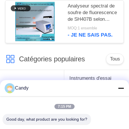
Analyseur spectral de
soufre de fluorescence
de SH407B selon
ASTM D4294 et GB/T
MOQ:1 ensemble
11140-1989
- JE NE SAIS PAS.
Catégories populaires
Tous
Instruments d'essai
instruments de essai
d'antigel d'huile de
Candy
de pétrole
graissage et de
graisse
7:15 PM
Équipement d'essai
Équipement d'essai
Good day, what product are you looking for?
d'huile de
de gazole
transformateur