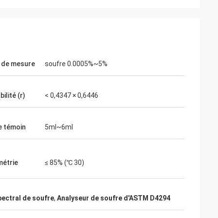
 de mesure
soufre 0.0005%~5%
ilité (r)
< 0,4347 × 0,6446
 témoin
5ml~6ml
étrie
≤ 85% (℃ 30)
pectral de soufre
,
Analyseur de soufre d'ASTM D4294