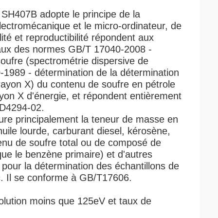
 SH407B adopte le principe de la
électromécanique et le micro-ordinateur, de
lité et reproductibilité répondent aux
onaux des normes GB/T 17040-2008 -
soufre (spectrométrie dispersive de
-1989 - détermination de la détermination
ayon X) du contenu de soufre en pétrole
ayon X d'énergie, et répondent entièrement
MD4294-02.
ure principalement la teneur de masse en
huile lourde, carburant diesel, kérosène,
enu de soufre total ou de composé de
que le benzène primaire) et d'autres
é pour la détermination des échantillons de
c. Il se conforme à GB/T17606.
olution moins que 125eV et taux de