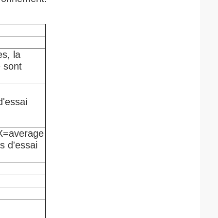
s, la
e sont
d'essai
 X=average
s d'essai