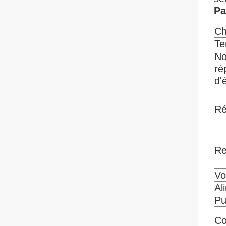
Pa
Ch
Te
No
ré
d'
Ré
Re
Vo
Al
Pu
Co