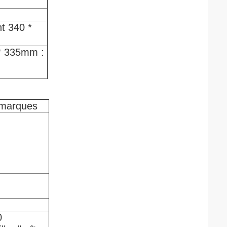
nt 340 *
 * 335mm :
marques
0