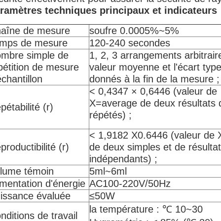
ramètres techniques principaux et indicateurs
aîne de mesure
soufre 0.0005%~5%
mps de mesure
120-240 secondes
mbre simple de
1, 2, 3 arrangements arbitraire
pétition de mesure
valeur moyenne et l'écart typ
échantillon
donnés à la fin de la mesure ;
< 0,4347 × 0,6446 (valeur de
X=average de deux résultats 
pétabilité (r)
répétés) ;
< 1,9182 X0.6446 (valeur de
productibilité (r)
de deux simples et de résultat
indépendants) ;
lume témoin
5ml~6ml
imentation d'énergie
AC100-220V/50Hz
issance évaluée
≤50W
la température : ℃ 10~30
nditions de travail