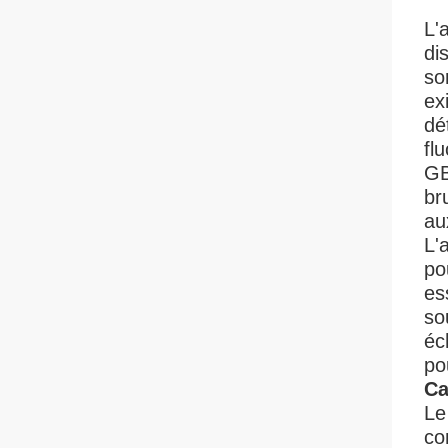
L'
di
so
ex
dé
fl
GB
br
au
L'
po
es
so
éc
po
Ca
Le
co