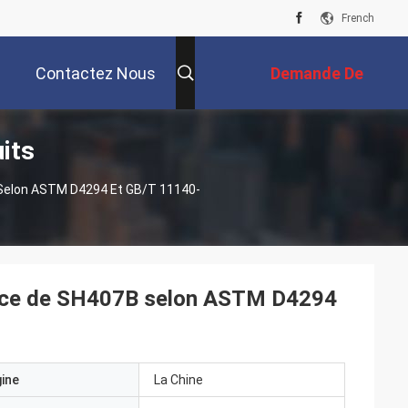
French
Contactez Nous
Demande De
its
Soumission
 Selon ASTM D4294 Et GB/T 11140-
cence de SH407B selon ASTM D4294
gine
La Chine