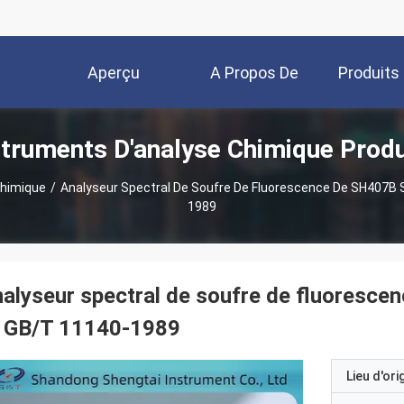
Aperçu
A Propos De
Produits
struments D'analyse Chimique Produ
Nous
Chimique
/
Analyseur Spectral De Soufre De Fluorescence De SH407B
1989
alyseur spectral de soufre de fluores
t GB/T 11140-1989
Lieu d'ori