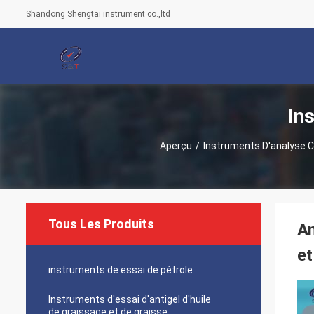
Shandong Shengtai instrument co.,ltd
In
Aperçu
/
Instruments D'analyse 
Tous Les Produits
An
e
instruments de essai de pétrole
Instruments d'essai d'antigel d'huile
de graissage et de graisse