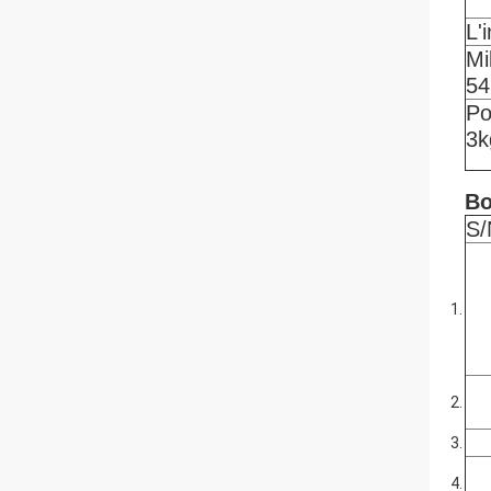
L'
Mi
54
Po
3k
Bo
S/