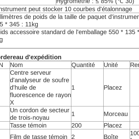
Hygrométrie : ≤ 85% (℃ 30)
instrument peut stocker 10 courbes d'étalonnage
llimètres de poids de la taille de paquet d'instrume
5 * 345 : 11kg
ids accessoire standard de l'emballage 550 * 135
g
rdereau d'expédition
N
Nom
Quantité
Unité
Re
Centre serveur
d'analyseur de soufre
d'huile de
1
Placez
fluorescence de rayon
X
Un cordon de secteur
1
Morceau
de trois-noyau
Tasse témoin
200
Placez
10
Film de tasse témoin
2
Boîte