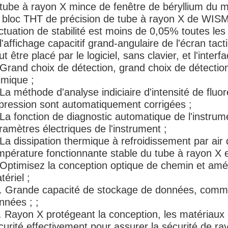
 tube à rayon X mince de fenêtre de béryllium du m
 bloc THT de précision de tube à rayon X de WIS
uctuation de stabilité est moins de 0,05% toutes les
 l'affichage capacitif grand-angulaire de l'écran tact
ut être placé par le logiciel, sans clavier, et l'interf
 Grand choix de détection, grand choix de détection
imique ;
 La méthode d'analyse indiciaire d'intensité de flu
 pression sont automatiquement corrigées ;
 La fonction de diagnostic automatique de l'instrume
ramètres électriques de l'instrument ;
 La dissipation thermique à refroidissement par air 
mpérature fonctionnante stable du tube à rayon X e
 Optimisez la conception optique de chemin et améliore
tériel ;
. Grande capacité de stockage de données, commode
nnées ; ;
. Rayon X protégeant la conception, les matériaux de
curité effectivement pour assurer la sécurité de r