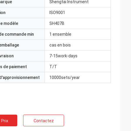
marque
Shengtai Instrument
ion
ISO9001
e modèle
SH407B
 de commande min
1 ensemble
'emballage
cas en bois
ivraison
7-15work-days
s de paiement
T/T
 d'approvisionnement
10000sets/year
 Prix
Contactez