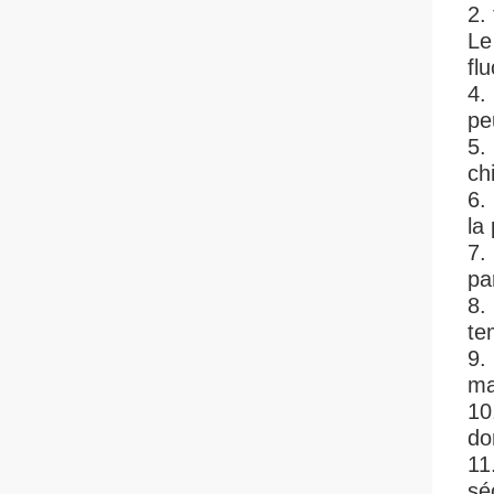
2.
Le
fl
4.
pe
5.
ch
6.
la
7.
pa
8.
te
9.
ma
10
do
11
sé