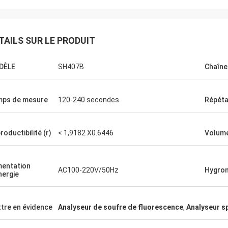
TAILS SUR LE PRODUIT
DÈLE
SH407B
Chaîne
ps de mesure
120-240 secondes
Répétab
roductibilité (r)
< 1,9182 X0.6446
Volume
mentation
AC100-220V/50Hz
Hygrom
nergie
tre en évidence
Analyseur de soufre de fluorescence
,
Analyseur s