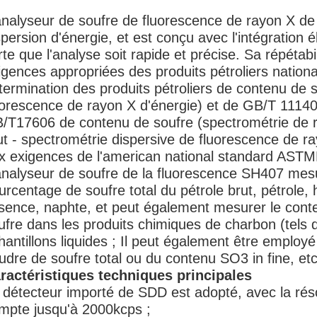
analyseur de soufre de fluorescence de rayon X de
spersion d'énergie, et est conçu avec l'intégration 
rte que l'analyse soit rapide et précise. Sa répétabi
igences appropriées des produits pétroliers nati
termination des produits pétroliers de contenu de 
uorescence de rayon X d'énergie) et de GB/T 11140
/T17606 de contenu de soufre (spectrométrie de r
ut - spectrométrie dispersive de fluorescence de r
x exigences de l'american national standard AST
analyseur de soufre de la fluorescence SH407 mes
urcentage de soufre total du pétrole brut, pétrole, 
sence, naphte, et peut également mesurer le cont
ufre dans les produits chimiques de charbon (tels 
hantillons liquides ; Il peut également être employ
udre de soufre total ou du contenu SO3 in fine, et
ractéristiques techniques principales
 détecteur importé de SDD est adopté, avec la rés
mpte jusqu'à 2000kcps ;