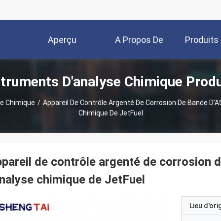
Aperçu
A Propos De
Produits
struments D'analyse Chimique Produ
Nous
se Chimique
/
Appareil De Contrôle Argenté De Corrosion De Bande D'
Chimique De JetFuel
pareil de contrôle argenté de corrosio
analyse chimique de JetFuel
Lieu d'ori