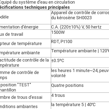
 Équipé du système d'eau en circulation
écifications techniques principales
Appareil de contrôle de corros
dèle
du kérosène SH0023
imentation d'énergie
C.A. (220±10%) V, 50 hertz
1500W
ux de travail
RDT, Pt100
pteur de température
Température ambiante | 120
mpérature ambiante
actitude de contrôle de la
±0.5ºC
mpérature
les heures 1 minute~24, peuv
mme de contrôle de
volonté
mps
 position "TEST"
Quatre positions
hantillon
4 trous
mbre de trous d'essai
la température 5 | 40℃
nditions ambiantes