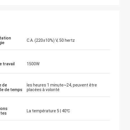
tation
C.A. (220±10%) V, 50 hertz
gie
 travail
1500W
 de
les heures 1 minute~24, peuvent être
le de temps
placées à volonté
ions
La température 5 | 40℃
tes