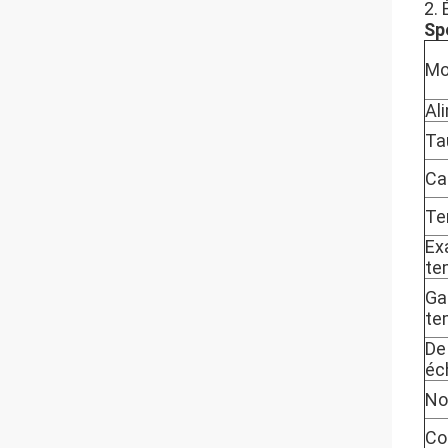
2.
Sp
Mo
Al
Ta
Ca
Te
Ex
te
Ga
te
De
éc
No
Co