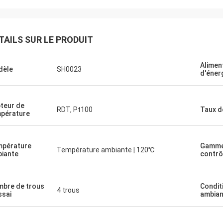
TAILS SUR LE PRODUIT
Alimen
dèle
SH0023
d'éner
teur de
RDT, Pt100
Taux de
pérature
pérature
Gamme
Température ambiante | 120℃
iante
contrô
bre de trous
Condit
4 trous
ssai
ambian