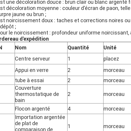
st une décoloration douce : brun clair ou blanc argenté 
est décoloration moyenne : couleur d'écran de paon, tell
rpre jaune ou brun ;
st noircissement doux : taches et corrections noires ou 
dépôt ;
pour le noircissement : profondeur uniforme noircissant
rdereau d'expédition
N
Nom
Quantité
Unité
Centre serveur
1
placez
Appui en verre
2
morceau
tube à essai
2
morceau
Couverture
thermostatique de
2
morceau
bain
Flocon argenté
4
morceau
Importation argentée
de plat de
1
morceau
comparaison de