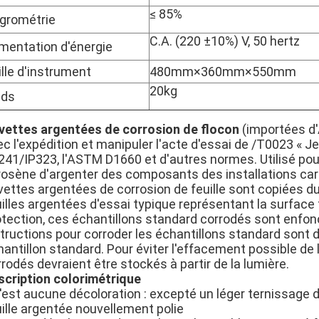
≤ 85%
grométrie
C.A. (220 ±10%) V, 50 hertz
imentation d'énergie
ille d'instrument
480mm×360mm×550mm
20kg
ids
vettes argentées de corrosion de flocon
(importées d
c l'expédition et manipuler l'acte d'essai de /T0023 « Je
241/IP323, l'ASTM D1660 et d'autres normes. Utilisé pou
rosène d'argenter des composants des installations c
vettes argentées de corrosion de feuille sont copiées 
illes argentées d'essai typique représentant la surface t
otection, ces échantillons standard corrodés sont enfon
structions pour corroder les échantillons standard sont
antillon standard. Pour éviter l'effacement possible de 
rodés devraient être stockés à partir de la lumière.
scription colorimétrique
n'est aucune décoloration : excepté un léger ternissage 
uille argentée nouvellement polie