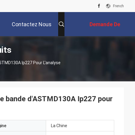
French
Contactez Nous
Demande De
its
Soumission
ASTMD130A Ip227 Pour L'analyse
n de bande d'ASTMD130A Ip227 pour
gine
La Chine