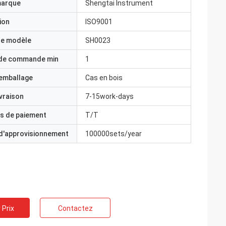
marque
Shengtai Instrument
ion
ISO9001
e modèle
SH0023
 de commande min
1
'emballage
Cas en bois
ivraison
7-15work-days
s de paiement
T/T
 d'approvisionnement
100000sets/year
 Prix
Contactez