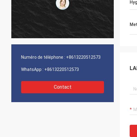
Hyg
Met
Numéro de téléphone :
+8613220512573
LA
WhatsApp :
+8613220512573
Contact