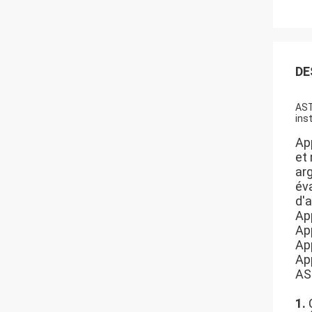
DE
AST
ins
Ap
et
ar
év
d'a
Ap
Ap
App
App
AST
1.