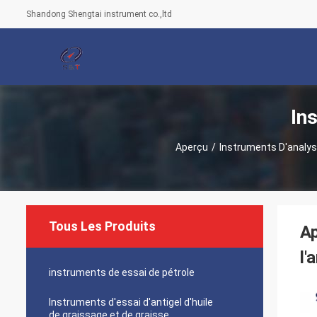
Shandong Shengtai instrument co.,ltd
In
Aperçu
/
Instruments D'analy
Tous Les Produits
Ap
l'
instruments de essai de pétrole
Instruments d'essai d'antigel d'huile
de graissage et de graisse