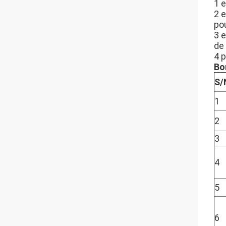
1 e
2 
pou
3 e
de 
4 
Bo
S/
1
2
3
4
5
6