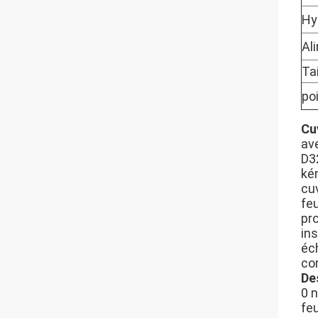
Hy
Al
Ta
po
Cu
ave
D3
ké
cu
feu
pr
in
éch
cor
De
0 
fe