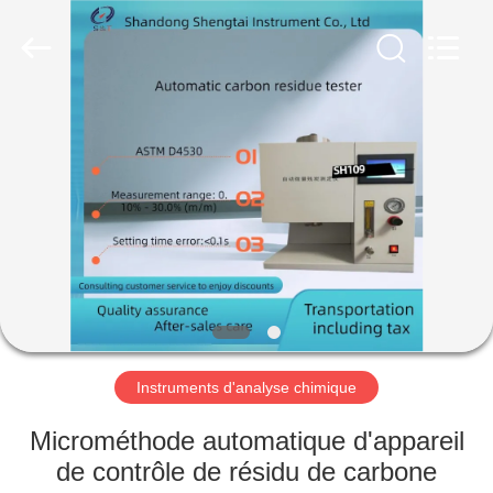
2026
Shandong
Shengtai
instrument
co.,ltd.
All
Rights
Reserved.
MAISON
PRODUITS
AU
SUJET
DE
NOUS
Instruments d'analyse chimique
VISITE
Microméthode automatique d'appareil
D'USINE
de contrôle de résidu de carbone