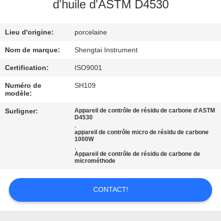
d'huile d'ASTM D4530
CONTRÔLE
Lieu d'origine:
porcelaine
DE
QUALITÉ
Nom de marque:
Shengtai Instrument
Certification:
ISO9001
CONTACTEZ-
Numéro de
SH109
modèle:
NOUS
Surligner:
Appareil de contrôle de résidu de carbone d'ASTM
D4530
,
DEMANDEZ
appareil de contrôle micro de résidu de carbone
1000W
UNE
,
Appareil de contrôle de résidu de carbone de
CITATION
microméthode
CONTACT!
PLAN
DU