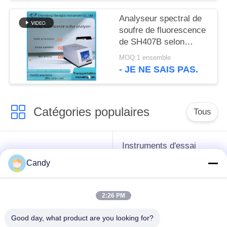
Analyseur spectral de
soufre de fluorescence
de SH407B selon
ASTM D4294 et GB/T
MOQ:1 ensemble
11140-1989
- JE NE SAIS PAS.
Catégories populaires
Tous
Instruments d'essai
instruments de essai
d'antigel d'huile de
Candy
de pétrole
graissage et de
graisse
2:26 PM
Équipement d'essai
Équipement d'essai
Good day, what product are you looking for?
d'huile de