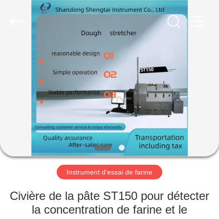
2026
Shandong
Shengtai
instrument
co.,ltd.
All
Rights
Reserved.
MAISON
PRODUITS
AU
SUJET
DE
NOUS
Instrument d'essai de farine
VISITE
Civière de la pâte ST150 pour détecter
D'USINE
la concentration de farine et le