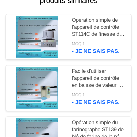
produits similaires
SITE
Opération simple de
PRIVACY
l'appareil de contrôle
POLICY
ST114C de finesse de
poudre d'inspection de
MOQ:1
grain et d'huile
- JE NE SAIS PAS.
Facile d'utiliser
l'appareil de contrôle
en baisse de valeur de
grain pour la farine de
MOQ:1
blé et la farine ST006
- JE NE SAIS PAS.
Opération simple du
farinographe ST139 de
blé de farine de la pâte