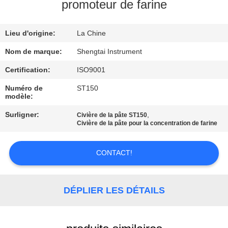
promoteur de farine
CONTRÔLE
Lieu d'origine:
La Chine
DE
QUALITÉ
Nom de marque:
Shengtai Instrument
Certification:
ISO9001
CONTACTEZ-
Numéro de
ST150
modèle:
NOUS
Surligner:
,
Civière de la pâte ST150
Civière de la pâte pour la concentration de farine
DEMANDEZ
UNE
CONTACT!
CITATION
DÉPLIER LES DÉTAILS
PLAN
DU