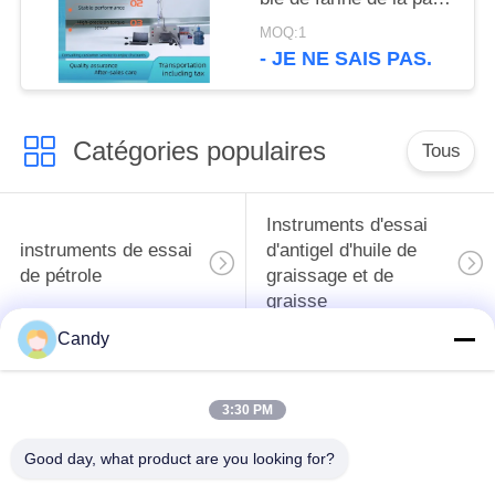
de rhéologie
MOQ:1
d'instrument
- JE NE SAIS PAS.
électronique de
détection
Catégories populaires
Tous
Instruments d'essai
instruments de essai
d'antigel d'huile de
de pétrole
graissage et de
graisse
Candy
Équipement d'essai
Équipement d'essai
d'huile de
de gazole
3:30 PM
transformateur
Good day, what product are you looking for?
Instruments