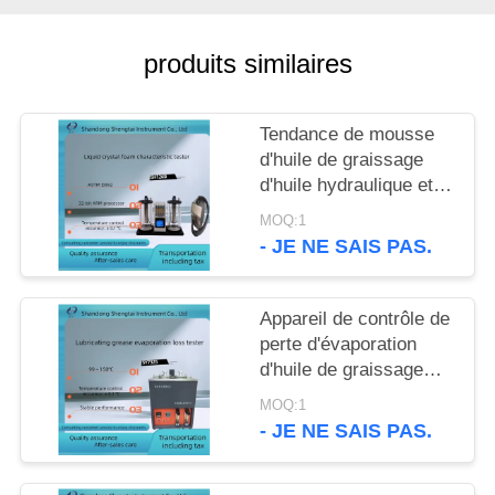
SITE
produits similaires
PRIVACY
POLICY
Tendance de mousse
d'huile de graissage
d'huile hydraulique et
appareil de contrôle
MOQ:1
ASTM D892 de stabilité
- JE NE SAIS PAS.
de la mousse
Appareil de contrôle de
perte d'évaporation
d'huile de graissage
d'ASTM D972 à toute
MOQ:1
température entre le ℃
- JE NE SAIS PAS.
99 - 150