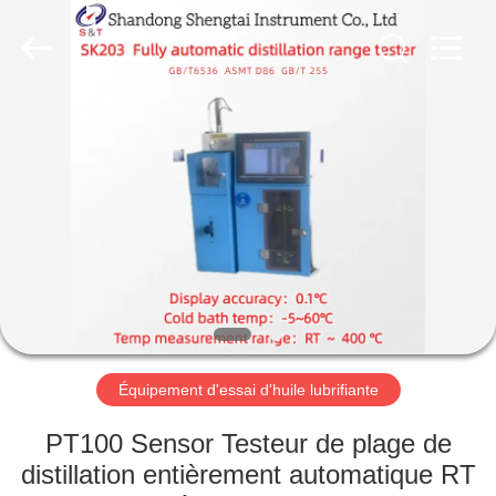
2026
Shandong
Shengtai
instrument
co.,ltd.
All
Rights
Reserved.
MAISON
PRODUITS
AU
SUJET
DE
NOUS
Équipement d'essai d'huile lubrifiante
VISITE
PT100 Sensor Testeur de plage de
D'USINE
distillation entièrement automatique RT