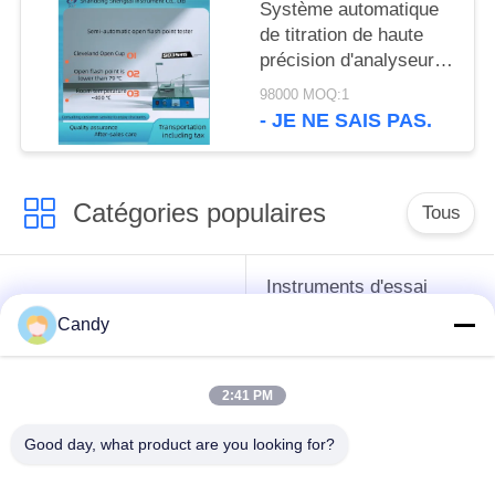
Système automatique
de titration de haute
précision d'analyseur
d'azote de ST115C
98000 MOQ:1
kjeldahl
- JE NE SAIS PAS.
Catégories populaires
Tous
Instruments d'essai
instruments de essai
d'antigel d'huile de
Candy
de pétrole
graissage et de
graisse
2:41 PM
Équipement d'essai
Équipement d'essai
Good day, what product are you looking for?
d'huile de
de gazole
transformateur