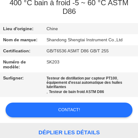
400 °C bain à froid -5 ~ 60 °C ASTM
D86
CONTRÔLE
DE
Lieu d'origine:
Chine
QUALITÉ
Nom de marque:
Shandong Shengtai Instrument Co.,Ltd
CONTACTEZ-
Certification:
GB/T6536 ASMT D86 GB/T 255
NOUS
Numéro de
SK203
modèle:
Surligner:
,
Testeur de distillation par capteur PT100
DEMANDEZ
équipement d'essai automatique des huiles
lubrifiantes
UNE
,
Testeur de bain froid ASTM D86
CITATION
CONTACT!
PLAN
DU
DÉPLIER LES DÉTAILS